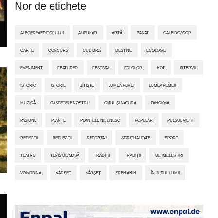
Nor de etichete
ALEGEREAEDITORULUI
ALIBUNAR
ARTĂ
BANAT
CALEIDOSCOP
CARTE
CONCURS
CULTURĂ
DESTINE
ECOLOGIE
EVENIMENT
FEATURED
FESTIVAL
FOLCLOR
HOT
INTERVIU
ISTORIC
ISTORIE
JITIŞTE
LUMEA FEMEI
LUMEA FEMEII
MUZICĂ
OASPETELE NOSTRU
OMUL ȘI NATURA
PANCIOVA
PASIUNE
PLANTE
PLANTELE NE UNESC
POPULAR
PULSUL VIEȚII
REFECȚII
REFLECȚII
REPORTAJ
SPIRITUALITATE
SPORT
TEATRU
TENIS DE MASĂ
TRADIŢII
TRADIȚII
ULTIMELESTIRI
VOIVODINA
VÂRŞEŢ
VÂRȘEȚ
ZRENIANIN
ÎN JURUL LUMII