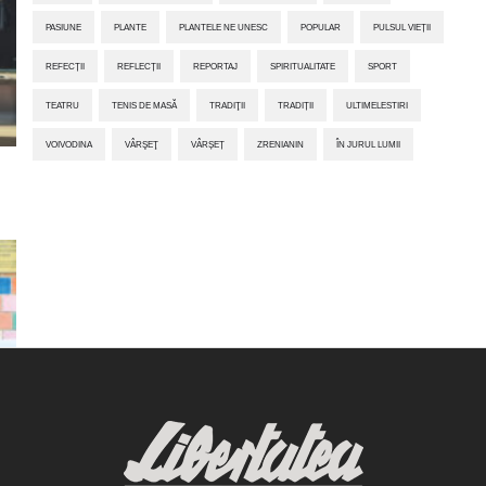
PASIUNE
PLANTE
PLANTELE NE UNESC
POPULAR
PULSUL VIEȚII
REFECȚII
REFLECȚII
REPORTAJ
SPIRITUALITATE
SPORT
TEATRU
TENIS DE MASĂ
TRADIŢII
TRADIȚII
ULTIMELESTIRI
VOIVODINA
VÂRŞEŢ
VÂRȘEȚ
ZRENIANIN
ÎN JURUL LUMII