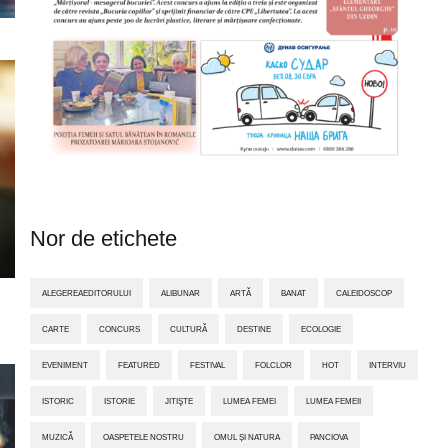
Nor de etichete
ALEGEREAEDITORULUI
ALIBUNAR
ARTĂ
BANAT
CALEIDOSCOP
CARTE
CONCURS
CULTURĂ
DESTINE
ECOLOGIE
EVENIMENT
FEATURED
FESTIVAL
FOLCLOR
HOT
INTERVIU
ISTORIC
ISTORIE
JITIŞTE
LUMEA FEMEI
LUMEA FEMEII
MUZICĂ
OASPETELE NOSTRU
OMUL ȘI NATURA
PANCIOVA