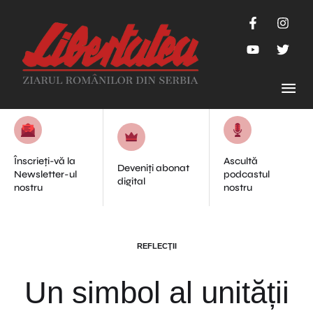
Înscrieți-vă la
Ascultă
Deveniți abonat
Newsletter-ul
podcastul
digital
nostru
nostru
REFLECŢII
Un simbol al unității