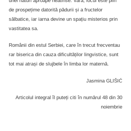
unei naturi aproape neatinse. Vara, locul este plin
de prospețime datorită pădurii și a fructelor
sălbatice, iar iarna devine un spațiu misterios prin
vastitatea sa.
Românii din estul Serbiei, care în trecut frecventau
rar biserica din cauza dificultăților lingvistice, sunt
tot mai atrași de slujbele în limba lor maternă.
Jasmina GLIŠIĆ
Articolul integral îl puteți citi în numărul 48 din 30
noiembrie