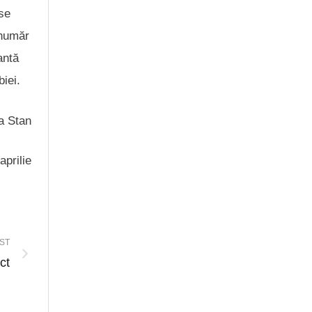
 se
 număr
antă
biei.
ia Stan
aprilie
ST
ct