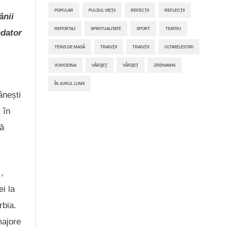
POPULAR
PULSUL VIEȚII
REFECȚII
REFLECȚII
ânii
REPORTAJ
SPIRITUALITATE
SPORT
TEATRU
ndator
TENIS DE MASĂ
TRADIŢII
TRADIȚII
ULTIMELESTIRI
VOIVODINA
VÂRŞEŢ
VÂRȘEȚ
ZRENIANIN
ÎN JURUL LUMII
ânești
 în
tă
,
ei la
rbia.
majore