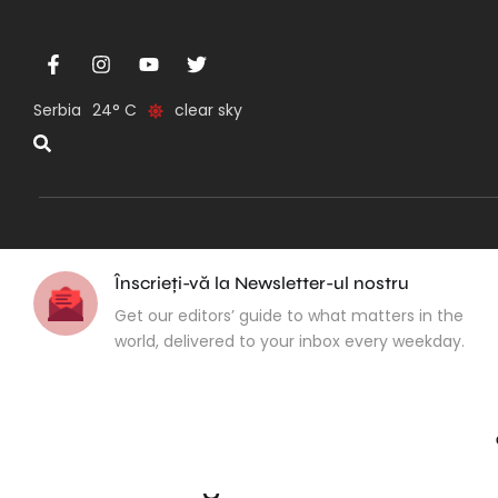
Serbia
24
clear sky
Înscrieți-vă la Newsletter-ul nostru
Get our editors’ guide to what matters in the
world, delivered to your inbox every weekday.