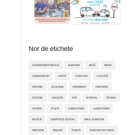
Nor de etichete
ALEGEREAEDITORULUI
ALIBUNAR
ARTĂ
BANAT
CALEIDOSCOP
CARTE
CONCURS
CULTURĂ
DESTINE
ECOLOGIE
EVENIMENT
FEATURED
FESTIVAL
FOLCLOR
HOT
INTERVIU
ISTORIC
ISTORIE
JITIŞTE
LUMEA FEMEI
LUMEA FEMEII
MUZICĂ
OASPETELE NOSTRU
OMUL ȘI NATURA
PANCIOVA
PASIUNE
PLANTE
PLANTELE NE UNESC