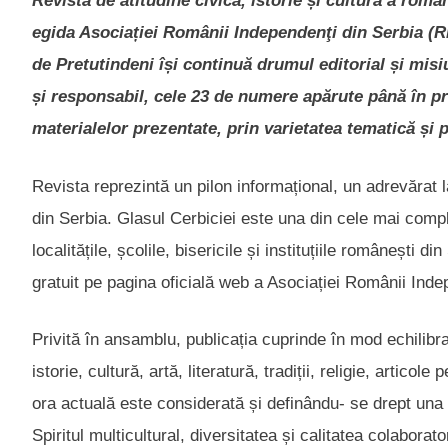
Revista de atitudine civică, istorie și cultură a româ
egida Asociației Românii Independenţi din Serbia (R
de Pretutindeni își continuă drumul editorial și misi
și responsabil, cele 23 de numere apărute până în pr
materialelor prezentate, prin varietatea tematică și p
Revista reprezintă un pilon informațional, un adrevărat lab
din Serbia. Glasul Cerbiciei este una din cele mai comple
localitățile, școlile, bisericile și instituțiile românești 
gratuit pe pagina oficială web a Asociației Românii Inde
Privită în ansamblu, publicația cuprinde în mod echilib
istorie, cultură, artă, literatură, tradiții, religie, articol
ora actuală este considerată și definându- se drept una 
Spiritul multicultural, diversitatea și calitatea colabora