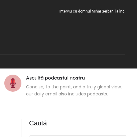
Interviu cu domnul Mihai Șerban, la încheierea misi
Ascultă podcastul nostru
Concise, to the point, and a truly global view,
our daily email also includes podcasts.
Caută