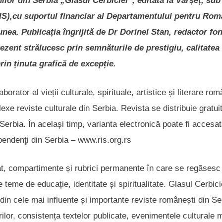
nilor din Serbia „Glasul Cerbiciei”, editată la Vârșeț, sub
IS),cu suportul financiar al Departamentului pentru Rom
unea. Publicația îngrijită de Dr Dorinel Stan, redactor fo
ezent strălucesc prin semnăturile de prestigiu, calitatea
rin ținuta grafică de excepție.
orator al vieții culturale, spirituale, artistice și literare rom
xe reviste culturale din Serbia. Revista se distribuie gratuit
din Serbia. În același timp, varianta electronică poate fi accesa
pendenţi din Serbia – www.ris.org.rs
rat, compartimente și rubrici permanente în care se regăsesc 
e pe teme de educație, identitate și spiritualitate. Glasul Cerbici
din cele mai influente și importante reviste românești din Se
torilor, consistența textelor publicate, evenimentele culturale 