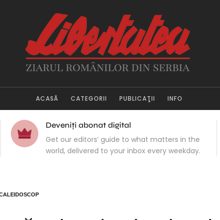
ACASĂ
CATEGORII
PUBLICAŢII
INFO
Deveniți abonat digital
Get our editors’ guide to what matters in the
world, delivered to your inbox every weekday.
CALEIDOSCOP