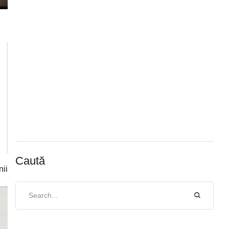
Caută
nii