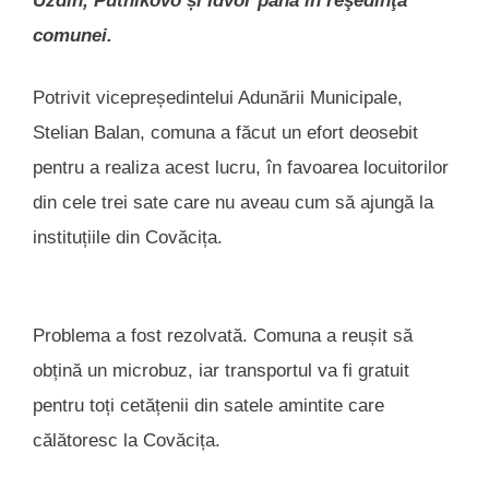
Uzdin, Putnikovo și Idvor până în reşedinţa
comunei.
Potrivit vicepreședintelui Adunării Municipale,
Stelian Balan, comuna a făcut un efort deosebit
pentru a realiza acest lucru, în favoarea locuitorilor
din cele trei sate care nu aveau cum să ajungă la
instituțiile din Covăcița.
Problema a fost rezolvată. Comuna a reușit să
obțină un microbuz, iar transportul va fi gratuit
pentru toți cetățenii din satele amintite care
călătoresc la Covăcița.