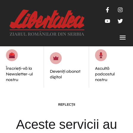
Înscrieți-vă la
Ascultă
Deveniți abonat
Newsletter-ul
podcastul
digital
nostru
nostru
REFLECŢII
Aceste servicii au