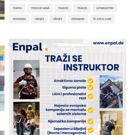
TEATRU
TENIS DE MASĂ
TRADIŢII
TRADIȚII
ULTIMELESTIRI
VOIVODINA
VÂRŞEŢ
VÂRȘEȚ
ZRENIANIN
ÎN JURUL LUMII