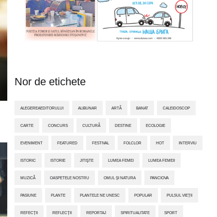
Nor de etichete
ALEGEREAEDITORULUI
ALIBUNAR
ARTĂ
BANAT
CALEIDOSCOP
CARTE
CONCURS
CULTURĂ
DESTINE
ECOLOGIE
EVENIMENT
FEATURED
FESTIVAL
FOLCLOR
HOT
INTERVIU
ISTORIC
ISTORIE
JITIŞTE
LUMEA FEMEI
LUMEA FEMEII
MUZICĂ
OASPETELE NOSTRU
OMUL ȘI NATURA
PANCIOVA
PASIUNE
PLANTE
PLANTELE NE UNESC
POPULAR
PULSUL VIEȚII
REFECȚII
REFLECȚII
REPORTAJ
SPIRITUALITATE
SPORT