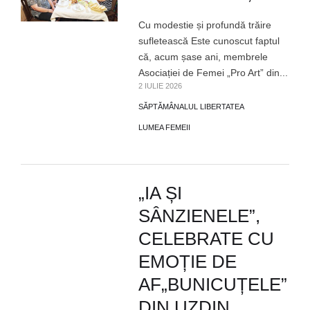
Cu modestie și profundă trăire
sufletească Este cunoscut faptul
că, acum șase ani, membrele
Asociației de Femei „Pro Art” din...
2 IULIE 2026
SĂPTĂMÂNALUL LIBERTATEA
LUMEA FEMEII
„IA ȘI
SÂNZIENELE”,
CELEBRATE CU
EMOȚIE DE
AF„BUNICUȚELE”
DIN UZDIN