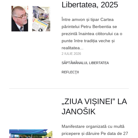
Libertatea, 2025
Între amvon și tipar Cartea
părintelui Petru Berbentia se
prezintă înaintea cititorului ca o
punte între tradiția veche și
realitatea...
2 IULIE 2026
SĂPTĂMÂNALUL LIBERTATEA
REFLECŢII
„ZIUA VIȘINEI” LA
JANOŠIK
Manifestare organizată cu multă
pricepere și dăruire Pe data de 27