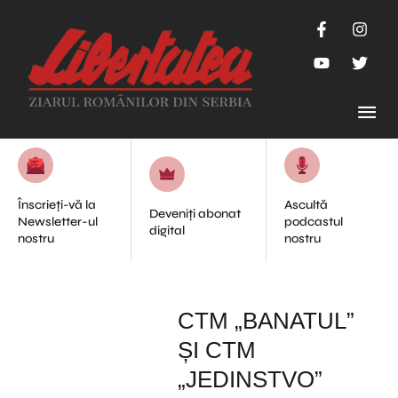
Înscrieți-vă la
Ascultă
Deveniți abonat
Newsletter-ul
podcastul
digital
nostru
nostru
CTM „BANATUL”
ȘI CTM
„JEDINSTVO”