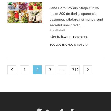
Jana Barbulov din Straja cultivă
peste 200 de flori și spune că
pasiunea, răbdarea și munca sunt
secretul unei grădini...
2 IULIE 2026
SĂPTĂMÂNALUL LIBERTATEA
ECOLOGIE
,
OMUL ȘI NATURA
1
2
3
…
312