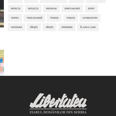
REFECȚII
REFLECȚII
REPORTAJ
SPIRITUALITATE
SPORT
TEATRU
TENIS DE MASĂ
TRADIŢII
TRADIȚII
ULTIMELESTIRI
VOIVODINA
VÂRŞEŢ
VÂRȘEȚ
ZRENIANIN
ÎN JURUL LUMII