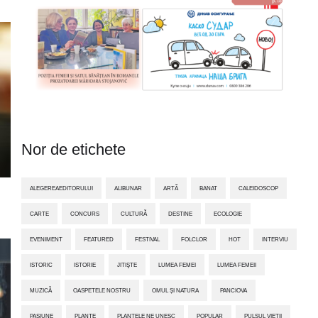
Nor de etichete
ALEGEREAEDITORULUI
ALIBUNAR
ARTĂ
BANAT
CALEIDOSCOP
CARTE
CONCURS
CULTURĂ
DESTINE
ECOLOGIE
EVENIMENT
FEATURED
FESTIVAL
FOLCLOR
HOT
INTERVIU
ISTORIC
ISTORIE
JITIŞTE
LUMEA FEMEI
LUMEA FEMEII
MUZICĂ
OASPETELE NOSTRU
OMUL ȘI NATURA
PANCIOVA
PASIUNE
PLANTE
PLANTELE NE UNESC
POPULAR
PULSUL VIEȚII