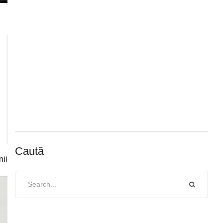
Caută
nii