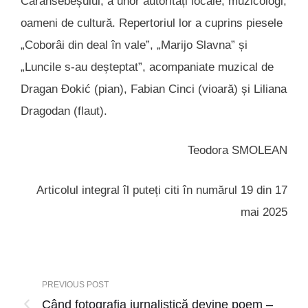
Caransebeșului, a unor autorități locale, muzicologi,
oameni de cultură. Repertoriul lor a cuprins piesele
„Coborâi din deal în vale”, „Marijo Slavna” și
„Luncile s-au deșteptat”, acompaniate muzical de
Dragan Đokić (pian), Fabian Cinci (vioară) și Liliana
Dragodan (flaut).
Teodora SMOLEAN
Articolul integral îl puteți citi în numărul 19 din 17
mai 2025
PREVIOUS POST
Când fotografia jurnalistică devine poem –