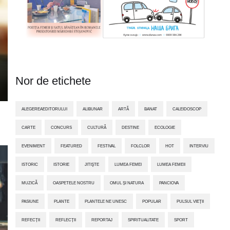
Nor de etichete
ALEGEREAEDITORULUI
ALIBUNAR
ARTĂ
BANAT
CALEIDOSCOP
CARTE
CONCURS
CULTURĂ
DESTINE
ECOLOGIE
EVENIMENT
FEATURED
FESTIVAL
FOLCLOR
HOT
INTERVIU
ISTORIC
ISTORIE
JITIŞTE
LUMEA FEMEI
LUMEA FEMEII
MUZICĂ
OASPETELE NOSTRU
OMUL ȘI NATURA
PANCIOVA
PASIUNE
PLANTE
PLANTELE NE UNESC
POPULAR
PULSUL VIEȚII
REFECȚII
REFLECȚII
REPORTAJ
SPIRITUALITATE
SPORT