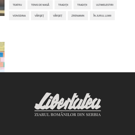
TEATRU
TENIS DE MASĂ
TRADIŢII
TRADIȚII
ULTIMELESTIRI
VOIVODINA
VÂRŞEŢ
VÂRȘEȚ
ZRENIANIN
ÎN JURUL LUMII