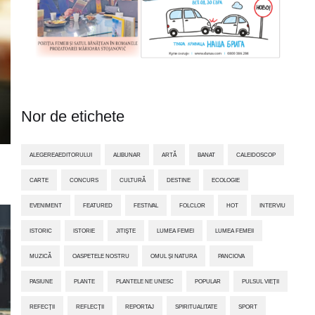
Nor de etichete
ALEGEREAEDITORULUI
ALIBUNAR
ARTĂ
BANAT
CALEIDOSCOP
CARTE
CONCURS
CULTURĂ
DESTINE
ECOLOGIE
EVENIMENT
FEATURED
FESTIVAL
FOLCLOR
HOT
INTERVIU
ISTORIC
ISTORIE
JITIŞTE
LUMEA FEMEI
LUMEA FEMEII
MUZICĂ
OASPETELE NOSTRU
OMUL ȘI NATURA
PANCIOVA
PASIUNE
PLANTE
PLANTELE NE UNESC
POPULAR
PULSUL VIEȚII
REFECȚII
REFLECȚII
REPORTAJ
SPIRITUALITATE
SPORT