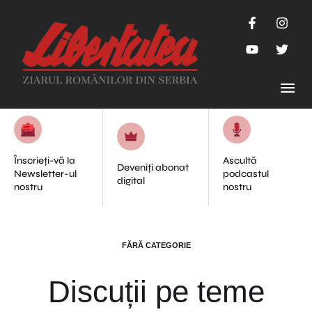
Înscrieți-vă la
Ascultă
Deveniți abonat
Newsletter-ul
podcastul
digital
nostru
nostru
FĂRĂ CATEGORIE
Discuții pe teme