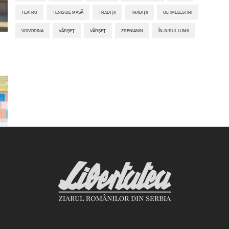
TEATRU
TENIS DE MASĂ
TRADIŢII
TRADIȚII
ULTIMELESTIRI
VOIVODINA
VÂRŞEŢ
VÂRȘEȚ
ZRENIANIN
ÎN JURUL LUMII