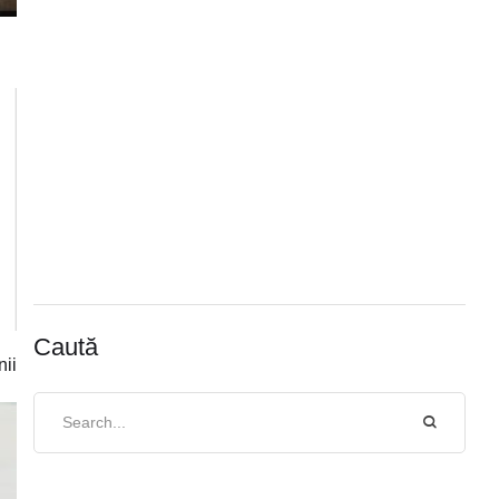
Caută
nii