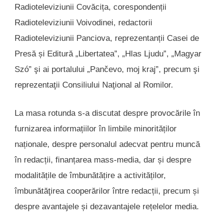
Radioteleviziunii Covăcița, corespondenții
Radioteleviziunii Voivodinei, redactorii
Radioteleviziunii Panciova, reprezentanții Casei de
Presă și Editură „Libertatea”, „Hlas Ljudu”, „Magyar
Szó” şi ai portalului „Pančevo, moj kraj”, precum şi
reprezentaţii Consiliului Naţional al Romilor.
La masa rotunda s-a discutat despre provocările în
furnizarea informațiilor în limbile minorităților
naționale, despre personalul adecvat pentru muncă
în redacții, finanțarea mass-media, dar și despre
modalitățile de îmbunătățire a activităților,
îmbunătăţirea cooperărilor între redacții, precum și
despre avantajele și dezavantajele rețelelor media.