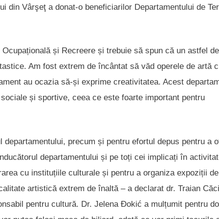
ui din Vârşeţ a donat-o beneficiarilor Departamentului de Te
 Ocupațională și Recreere și trebuie să spun că un astfel de
ntastice. Am fost extrem de încântat să văd operele de artă 
rtament au ocazia să-și exprime creativitatea. Acest departam
, sociale și sportive, ceea ce este foarte important pentru
ul departamentului, precum și pentru efortul depus pentru a o
nducătorul departamentului și pe toți cei implicați în activita
area cu instituțiile culturale și pentru a organiza expoziții de
calitate artistică extrem de înaltă – a declarat dr. Traian Căc
onsabil pentru cultură. Dr. Jelena Đokić a mulțumit pentru do