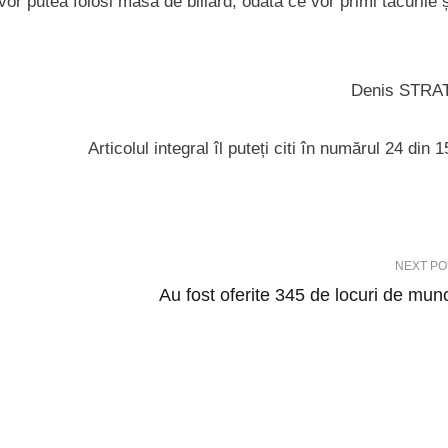
i vor putea folosi masa de biliard, odată ce vor primi tacurile 
Denis STRA
Articolul integral îl puteți citi în numărul 24 din 1
NEXT PO
Au fost oferite 345 de locuri de mun