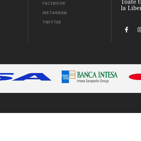
Toate t
FACEBOOK
la Libe
INSTAGRAM
TWITTER