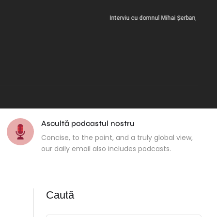
Interviu cu domnul Mihai Șerban, la încheierea
Ascultă podcastul nostru
Concise, to the point, and a truly global view,
our daily email also includes podcasts.
Caută