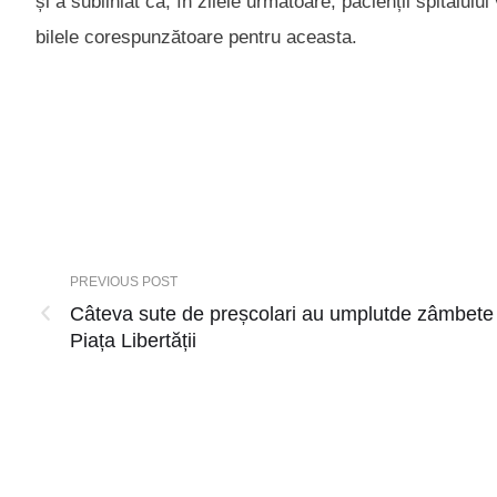
și a subliniat că, în zilele următoare, pacienții spitalulu
bilele corespunzătoare pentru aceasta.
PREVIOUS POST
Câteva sute de preșcolari au umplutde zâmbete
Piața Libertății