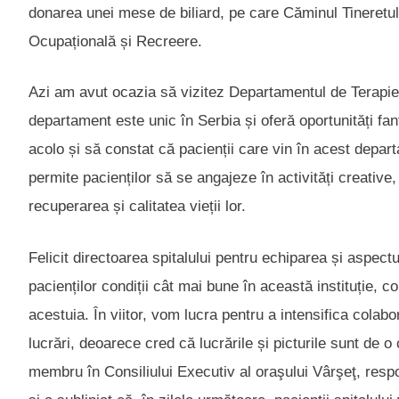
donarea unei mese de biliard, pe care Căminul Tineretul
Ocupațională și Recreere.
Azi am avut ocazia să vizitez Departamentul de Terapie
departament este unic în Serbia și oferă oportunități fa
acolo și să constat că pacienții care vin în acest depa
permite pacienților să se angajeze în activități creative
recuperarea și calitatea vieții lor.
Felicit directoarea spitalului pentru echiparea și aspect
pacienților condiții cât mai bune în această instituție, co
acestuia. În viitor, vom lucra pentru a intensifica colabor
lucrări, deoarece cred că lucrările și picturile sunt de o 
membru în Consiliului Executiv al oraşului Vârşeţ, resp