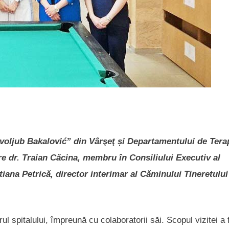
lavoljub Bakalović” din Vârşeţ și Departamentului de Tera
re dr. Traian Căcina, membru în Consiliului Executiv al
tiana Petrică, director interimar al Căminului Tineretului
ul spitalului, împreună cu colaboratorii săi. Scopul vizitei a 