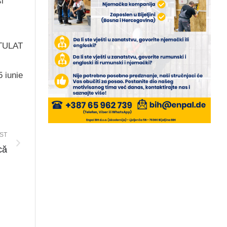
și
TULAT
5 iunie
ST
că