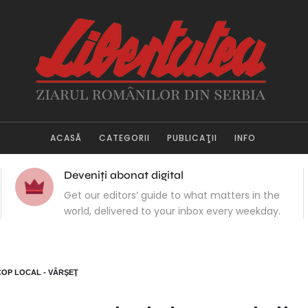
ACASĂ
CATEGORII
PUBLICAŢII
INFO
Deveniți abonat digital
Get our editors’ guide to what matters in the
world, delivered to your inbox every weekday.
COP LOCAL - VÂRŞEŢ