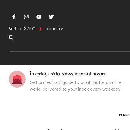
Serbia
37
clear sky
Înscrieți-vă la Newsletter-ul nostru
Get our editors’ guide to what matters in the
world, delivered to your inbox every weekday.
PERIS