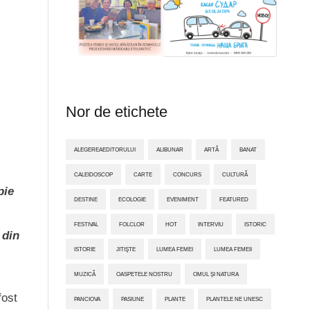
Nor de etichete
ALEGEREAEDITORULUI
ALIBUNAR
ARTĂ
BANAT
CALEIDOSCOP
CARTE
CONCURS
CULTURĂ
pie
DESTINE
ECOLOGIE
EVENIMENT
FEATURED
FESTIVAL
FOLCLOR
HOT
INTERVIU
ISTORIC
 din
ISTORIE
JITIŞTE
LUMEA FEMEI
LUMEA FEMEII
MUZICĂ
OASPETELE NOSTRU
OMUL ȘI NATURA
fost
PANCIOVA
PASIUNE
PLANTE
PLANTELE NE UNESC