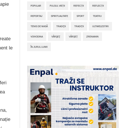
rapie
POPULAR
PULSUL VIEȚII
REFECȚII
REFLECȚII
REPORTAJ
SPIRITUALITATE
SPORT
TEATRU
TENIS DE MASĂ
TRADIŢII
TRADIȚII
ULTIMELESTIRI
VOIVODINA
VÂRŞEŢ
VÂRȘEȚ
ZRENIANIN
create
ent le
ÎN JURUL LUMII
feri
tea
ina,
nație