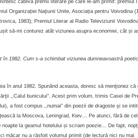
intesc câteva premii literare pe care le-am primit: premiul I
emiul Organizației Națiunii Unite, Asociația pentru Voivodina (
rovica, 1983); Premiul Literar al Radio Televiziunii Voivodina
eușit să-mi conturez atât viziunea asupra economiei, cât și 
icat în 1982. Cum s-a schimbat viziunea dumneavoastră poeti
abia în anul 1982. Spunând aceasta, doresc să menţionez că
ărţii ,,Calul bunicului”. Acest prim volum, trimis Casei de Pr
lui), a fost compus ,,numai” din poezii de dragoste şi se intit
țească la Moscova, Leningrad, Kiev… Pe atunci, fără de cel
are noapte la geamul hotelului și scriam poezie… De fapt, nopț
ci măcar nu a răsfoit volumul primit (de lectură nici nu mai