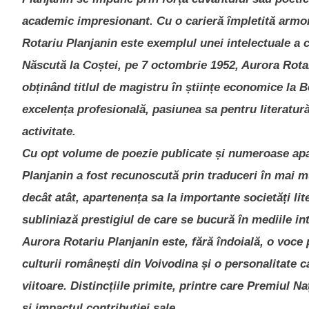
academic impresionant. Cu o carieră împletită armoni
Rotariu Planjanin este exemplul unei intelectuale a c
Născută la Coștei, pe 7 octombrie 1952, Aurora Rota
obținând titlul de magistru în științe economice la B
excelența profesională, pasiunea sa pentru literatură
activitate.
Cu opt volume de poezie publicate și numeroase apari
Planjanin a fost recunoscută prin traduceri în mai m
decât atât, apartenența sa la importante societăți lit
subliniază prestigiul de care se bucură în mediile int
Aurora Rotariu Planjanin este, fără îndoială, o voce 
culturii românești din Voivodina și o personalitate c
viitoare. Distincțiile primite, printre care Premiul 
și impactul contribuției sale.