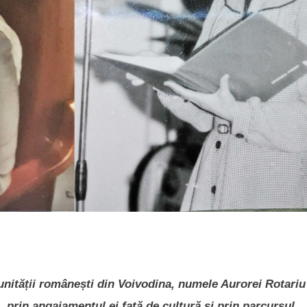
nității românești din Voivodina, numele Aurorei Rotariu
 prin angajamentul ei față de cultură și prin parcursul