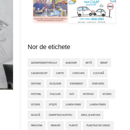
Nor de etichete
ALEGEREAEDITORULUI
ALIBUNAR
ARTĂ
BANAT
CALEIDOSCOP
CARTE
CONCURS
CULTURĂ
DESTINE
ECOLOGIE
EVENIMENT
FEATURED
FESTIVAL
FOLCLOR
HOT
INTERVIU
ISTORIC
ISTORIE
JITIŞTE
LUMEA FEMEI
LUMEA FEMEII
MUZICĂ
OASPETELE NOSTRU
OMUL ȘI NATURA
PANCIOVA
PASIUNE
PLANTE
PLANTELE NE UNESC