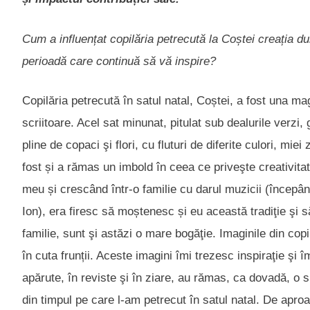
Cum a influențat copilăria petrecută la Coștei creația 
perioadă care continuă să vă inspire?
Copilăria petrecută în satul natal, Coștei, a fost una ma
scriitoare. Acel sat minunat, pitulat sub dealurile verz
pline de copaci şi flori, cu fluturi de diferite culori, mi
fost și a rămas un imbold în ceea ce priveşte creativita
meu și crescând într-o familie cu darul muzicii (începân
Ion), era firesc să moștenesc și eu această tradiţie şi s
familie, sunt şi astăzi o mare bogăţie. Imaginile din copi
în cuta frunții. Aceste imagini îmi trezesc inspiraţie şi 
apărute, în reviste şi în ziare, au rămas, ca dovadă, o 
din timpul pe care l-am petrecut în satul natal. De apro