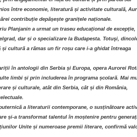
os între economie, literatură și activitate culturală, Au
ărei contribuție depășește granițele naționale.
riu Planjanin a urmat un traseu educațional de excepție,
elgrad, dar și o specializare la Budapesta. Totuşi, dincol
 și cultură a rămas un fir roșu care i-a ghidat întreaga
ții în antologii din Serbia și Europa, opera Aurorei Rot
ulte limbi și prin includerea în programa școlară. Mai mu
erare și culturale, atât din Serbia, cât și din România,
electuale.
puternică a literaturii contemporane, o susținătoare acti
are și-a transformat talentul în moștenire pentru generați
Națiunilor Unite și numeroase premii literare, confirmă val