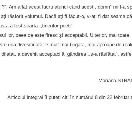
e!?”. Am aflat acest lucru atunci când acest ,,domn” mi l-a s
ți răsforit volumul. Dacă aţi fi făcut-o, v-ați fi dat seama că
a a fost soarta ,,tinerilor poeți”.
ul lor, ceea ce este firesc și acceptabil. Ulterior, mai toate
este una divesificată; e mult mai bogată, mai aproape de reali
latat, a devenit acceptabilă, gândirea ,,s-a răsfățat”, astfe
Mariana STRA
Articolul integral îl puteți citi în numărul 8 din 22 februar