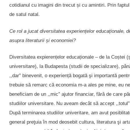
cotidianul cu imagini din trecut și cu amintiri. Prin fapt
de satul natal.
Ce rol a jucat diversitatea experiențelor educaționale,
asupra literaturii și economiei?
Diversitatea expierențelor educaționale – de la Coștei 
universitare), la Budapesta (studii de specializare), pân
,,dar” binevenit, o experiență bogată şi importantă pentr
trebuie să remarc că economia m-a ales pe mine, eu neav
beneficiam de un ,,mic” ajutor financiar, fără de care păr
studiilor universitare. Nu aveam decât să accept ,,totul
După terminarea studiilor univeritare, am avut posiblitat
general preţuia în mod deosebit cultura, literatura şi arta