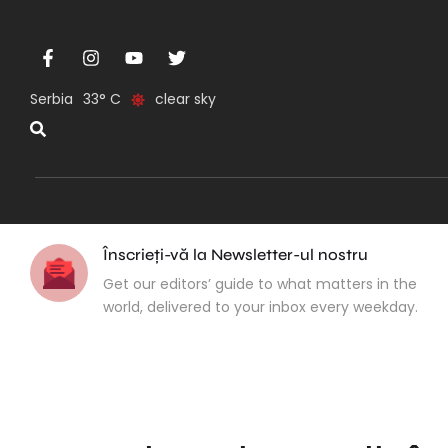
Serbia
33
clear sky
Înscrieți-vă la Newsletter-ul nostru
Get our editors’ guide to what matters in the
world, delivered to your inbox every weekday.