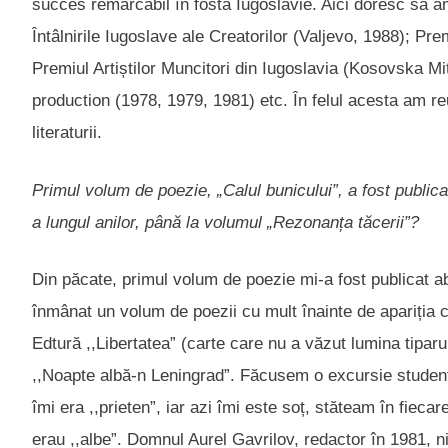
succes remarcabil în fosta Iugoslavie. Aici doresc să am
Întâlnirile Iugoslave ale Creatorilor (Valjevo, 1988); Pr
Premiul Artiștilor Muncitori din Iugoslavia (Kosovska Mit
production (1978, 1979, 1981) etc. În felul acesta am r
literaturii.
Primul volum de poezie, „Calul bunicului”, a fost publ
a lungul anilor, până la volumul „Rezonanța tăcerii”?
Din păcate, primul volum de poezie mi-a fost publicat 
înmânat un volum de poezii cu mult înainte de apariția c
Edtură ,,Libertatea” (carte care nu a văzut lumina tiparu
,,Noapte albă-n Leningrad”. Făcusem o excursie studen
îmi era ,,prieten”, iar azi îmi este soț, stăteam în fiec
erau ,,albe”. Domnul Aurel Gavrilov, redactor în 1981, ni