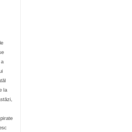
de
se
 a
ui
tăl
e la
stăzi,
pirate
ţesc