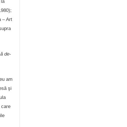
 la
1980);
 – Art
asupra
că de-
 eu am
esă şi
ula
 care
ile