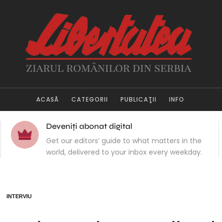
ACASĂ
CATEGORII
PUBLICAŢII
INFO
Deveniți abonat digital
Get our editors’ guide to what matters in the
world, delivered to your inbox every weekday.
INTERVIU