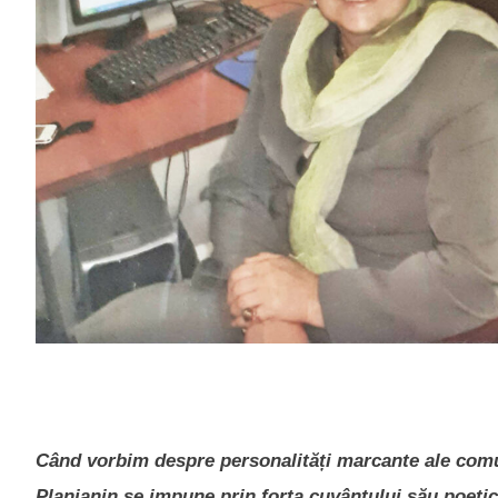
Când vorbim despre personalități marcante ale comu
Planjanin se impune prin forța cuvântului său poetic,