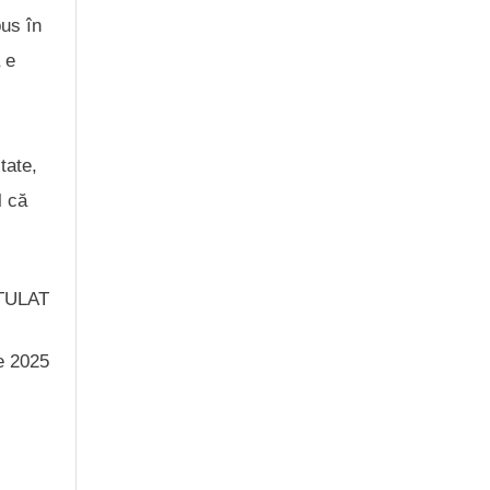
pus în
 e
tate,
l că
TULAT
ie 2025