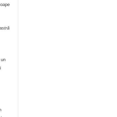
proape
astră
 un
i
n