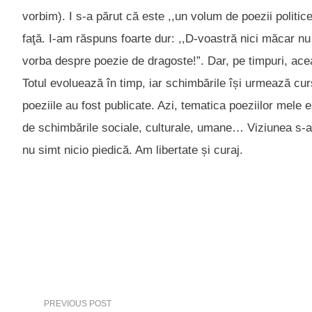
vorbim). I s-a părut că este ,,un volum de poezii politic
faţă. I-am răspuns foarte dur: ,,D-voastră nici măcar nu a
vorba despre poezie de dragoste!”. Dar, pe timpuri, aceast
Totul evoluează în timp, iar schimbările își urmează curs
poeziile au fost publicate. Azi, tematica poeziilor mele 
de schimbările sociale, culturale, umane… Viziunea s-a di
nu simt nicio piedică. Am libertate și curaj.
PREVIOUS POST