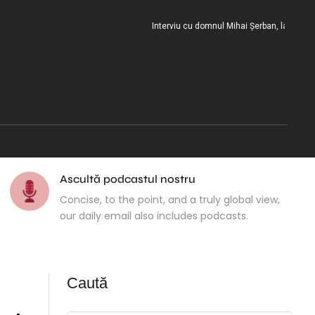
Interviu cu domnul Mihai Șerban, la încheierea m
Ascultă podcastul nostru
Concise, to the point, and a truly global view,
our daily email also includes podcasts.
Caută