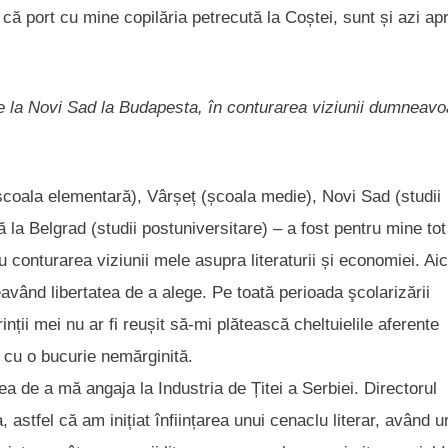
ul că port cu mine copilăria petrecută la Coștei, sunt și azi a
 de la Novi Sad la Budapesta, în conturarea viziunii dumneavo
(școala elementară), Vârșeț (școala medie), Novi Sad (studii
ă la Belgrad (studii postuniversitare) – a fost pentru mine tot
u conturarea viziunii mele asupra literaturii și economiei. Aic
ând libertatea de a alege. Pe toată perioada şcolarizării
inții mei nu ar fi reușit să-mi plătească cheltuielile aferente
” cu o bucurie nemărginită.
ea de a mă angaja la Industria de Țitei a Serbiei. Directorul
, astfel că am inițiat înființarea unui cenaclu literar, având u