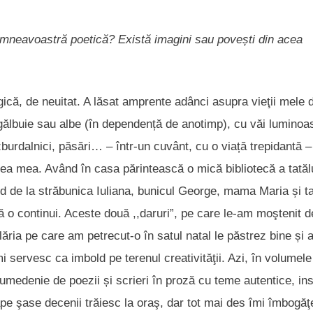
dumneavoastră poetică? Există imagini sau povești din acea
gică, de neuitat. A lăsat amprente adânci asupra vieţii mele 
i, gălbuie sau albe (în dependență de anotimp), cu văi luminoa
ei zburdalnici, păsări… – într-un cuvânt, cu o viață trepidantă –
tea mea. Având în casa părintească o mică bibliotecă a tatăl
d de la străbunica Iuliana, bunicul George, mama Maria și ta
ă o continui. Aceste două ,,daruri”, pe care le-am moştenit d
lăria pe care am petrecut-o în satul natal le păstrez bine și a
îmi servesc ca imbold pe terenul creativităţii. Azi, în volumele
sumedenie de poezii și scrieri în proză cu teme autentice, ins
ape şase decenii trăiesc la oraş, dar tot mai des îmi îmbogă