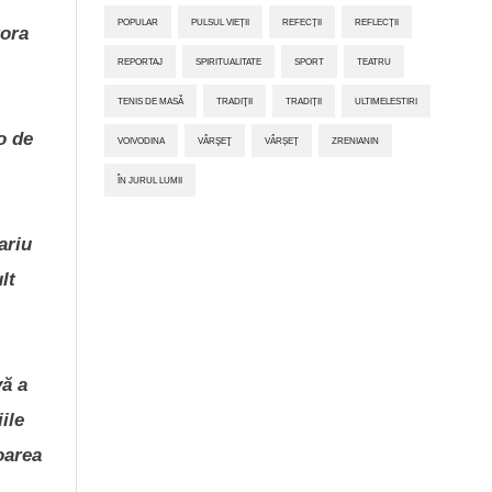
POPULAR
PULSUL VIEȚII
REFECȚII
REFLECȚII
rora
REPORTAJ
SPIRITUALITATE
SPORT
TEATRU
TENIS DE MASĂ
TRADIŢII
TRADIȚII
ULTIMELESTIRI
o de
VOIVODINA
VÂRŞEŢ
VÂRȘEȚ
ZRENIANIN
ÎN JURUL LUMII
ariu
lt
vă a
ile
oarea