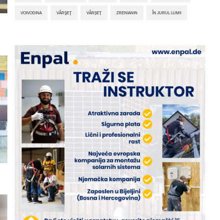
VOIVODINA
VÂRŞEŢ
VÂRȘEȚ
ZRENIANIN
ÎN JURUL LUMII