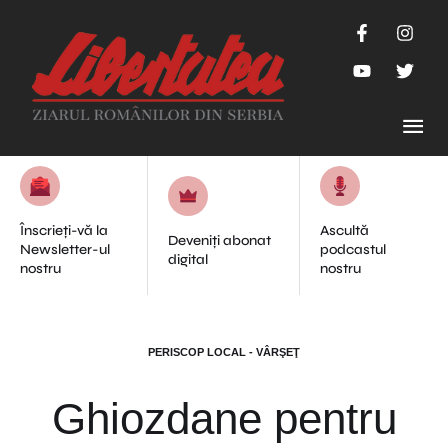
Înscrieți-vă la
Ascultă
Deveniți abonat
Newsletter-ul
podcastul
digital
nostru
nostru
PERISCOP LOCAL - VÂRŞEŢ
Ghiozdane pentru