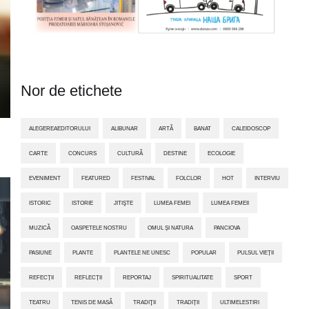
Nor de etichete
ALEGEREAEDITORULUI
ALIBUNAR
ARTĂ
BANAT
CALEIDOSCOP
CARTE
CONCURS
CULTURĂ
DESTINE
ECOLOGIE
EVENIMENT
FEATURED
FESTIVAL
FOLCLOR
HOT
INTERVIU
ISTORIC
ISTORIE
JITIŞTE
LUMEA FEMEI
LUMEA FEMEII
MUZICĂ
OASPETELE NOSTRU
OMUL ȘI NATURA
PANCIOVA
PASIUNE
PLANTE
PLANTELE NE UNESC
POPULAR
PULSUL VIEȚII
REFECȚII
REFLECȚII
REPORTAJ
SPIRITUALITATE
SPORT
TEATRU
TENIS DE MASĂ
TRADIŢII
TRADIȚII
ULTIMELESTIRI