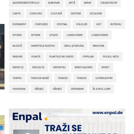
ALEGEREAEDITORULUI
ALIBUNAR
ARTĂ
BANAT
CALEIDOSCOP
CARTE
CONCURS
CULTURĂ
DESTINE
ECOLOGIE
EVENIMENT
FEATURED
FESTIVAL
FOLCLOR
HOT
INTERVIU
ISTORIC
ISTORIE
JITIŞTE
LUMEA FEMEI
LUMEA FEMEII
MUZICĂ
OASPETELE NOSTRU
OMUL ȘI NATURA
PANCIOVA
PASIUNE
PLANTE
PLANTELE NE UNESC
POPULAR
PULSUL VIEȚII
REFECȚII
REFLECȚII
REPORTAJ
SPIRITUALITATE
SPORT
TEATRU
TENIS DE MASĂ
TRADIŢII
TRADIȚII
ULTIMELESTIRI
VOIVODINA
VÂRŞEŢ
VÂRȘEȚ
ZRENIANIN
ÎN JURUL LUMII