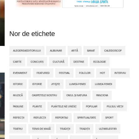
Nor de etichete
ALEGEREAEDITORULUI
ALIBUNAR
ARTĂ
BANAT
CALEIDOSCOP
CARTE
CONCURS
CULTURĂ
DESTINE
ECOLOGIE
EVENIMENT
FEATURED
FESTIVAL
FOLCLOR
HOT
INTERVIU
ISTORIC
ISTORIE
JITIŞTE
LUMEA FEMEI
LUMEA FEMEII
MUZICĂ
OASPETELE NOSTRU
OMUL ȘI NATURA
PANCIOVA
PASIUNE
PLANTE
PLANTELE NE UNESC
POPULAR
PULSUL VIEȚII
REFECȚII
REFLECȚII
REPORTAJ
SPIRITUALITATE
SPORT
TEATRU
TENIS DE MASĂ
TRADIŢII
TRADIȚII
ULTIMELESTIRI