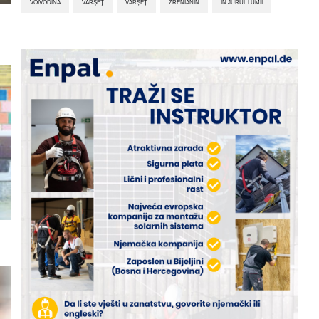
VOIVODINA
VÂRŞEŢ
VÂRȘEȚ
ZRENIANIN
ÎN JURUL LUMII