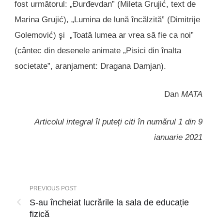
fost următorul: „Đurđevdan” (Mileta Grujić, text de
Marina Grujić), „Lumina de lună încălzită” (Dimitrije
Golemović) şi „Toată lumea ar vrea să fie ca noi”
(cântec din desenele animate „Pisici din înalta
societate”, aranjament: Dragana Damjan).
Dan
MATA
Articolul integral îl puteți citi în numărul 1 din 9
ianuarie 2021
PREVIOUS POST
S-au încheiat lucrările la sala de educație
fizică