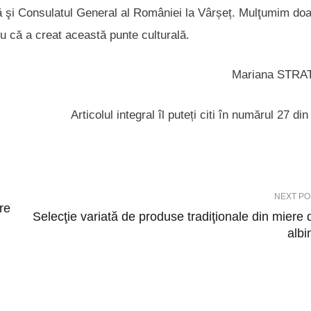
ără şi Consulatul General al României la Vârșeț. Mulţumim do
u că a creat această punte culturală.
Mariana STRA
Articolul integral îl puteți citi în numărul 27 din 
NEXT PO
pre
Selecţie variată de produse tradiţionale din miere 
albi