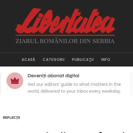
ACASĂ
CATEGORII
PUBLICAŢII
INFO
Deveniți abonat digital
Get our editors’ guide to what matters in the
world, delivered to your inbox every weekday.
REFLECŢII