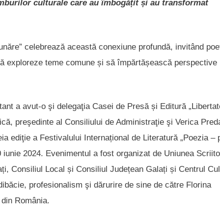
mburilor culturale care au îmbogățit și au transformat
 Dunăre” celebrează această conexiune profundă, invitând poeț
mii să exploreze teme comune și să împărtășească perspective
nt a avut-o şi delegaţia Casei de Presă și Editură „Libertat
că, preşedinte al Consiliului de Administraţie şi Verica Pred
ia ediţie a Festivalului Internațional de Literatură „Poezia – p
 iunie 2024. Evenimentul a fost organizat de Uniunea Scriitor
, Consiliul Local și Consiliul Județean Galați și Centrul Cul
ibăcie, profesionalism şi dărurire de sine de către Florina
or din România.