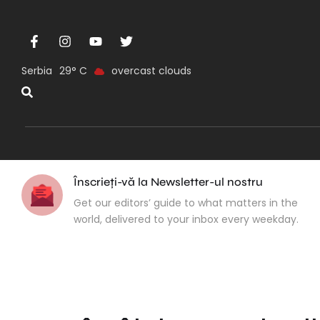
Serbia
29
overcast clouds
Înscrieți-vă la Newsletter-ul nostru
Get our editors’ guide to what matters in the
world, delivered to your inbox every weekday.