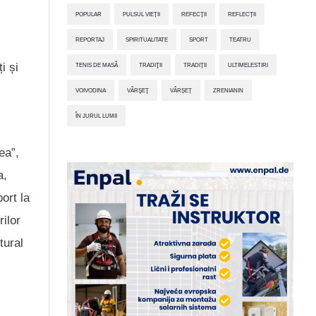
POPULAR
PULSUL VIEȚII
REFECȚII
REFLECȚII
REPORTAJ
SPIRITUALITATE
SPORT
TEATRU
i și
TENIS DE MASĂ
TRADIŢII
TRADIȚII
ULTIMELESTIRI
VOIVODINA
VÂRŞEŢ
VÂRȘEȚ
ZRENIANIN
ÎN JURUL LUMII
ea”,
a,
ort la
ilor
tural