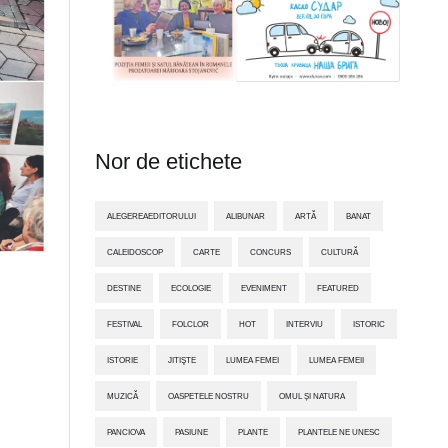
Nor de etichete
ALEGEREAEDITORULUI
ALIBUNAR
ARTĂ
BANAT
CALEIDOSCOP
CARTE
CONCURS
CULTURĂ
DESTINE
ECOLOGIE
EVENIMENT
FEATURED
FESTIVAL
FOLCLOR
HOT
INTERVIU
ISTORIC
ISTORIE
JITIŞTE
LUMEA FEMEI
LUMEA FEMEII
MUZICĂ
OASPETELE NOSTRU
OMUL ȘI NATURA
PANCIOVA
PASIUNE
PLANTE
PLANTELE NE UNESC