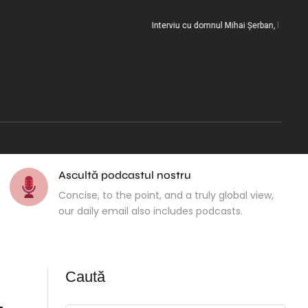
Interviu cu domnul Mihai Șerban, la încheierea m
Ascultă podcastul nostru
Concise, to the point, and a truly global view,
our daily email also includes podcasts.
Caută