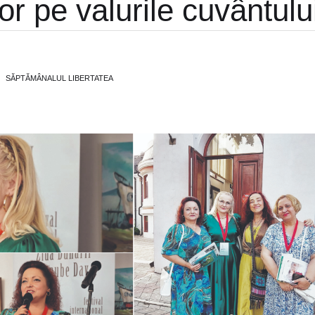
lor pe valurile cuvântulu
SĂPTĂMÂNALUL LIBERTATEA