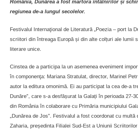
România, Dunărea a fost martora întâlnirilor și schi
regiunea de-a lungul secolelor.
Festivalul Internaţional de Literatură „Poezia – port la
scriitori din întreaga Europă și din alte colțuri ale lu
literare unice.
Cinstea de a participa la un asemenea eveniment importa
în componenţa: Mariana Stratulat, director, Marinel Petri
autor la editura omonimă. Ei au participat la cea de-a tre
Dunăre”, care s-a desfășurat la Galați în perioada 27-30
din România în colaborare cu Primăria municipiului Galați
„Dunărea de Jos”. Festivalul a fost coordonat cu multă d
Zaharia, președinta Filialei Sud-Est a Uniunii Scriitoril