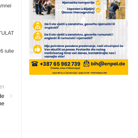
amnei
TULAT
6 iulie
ST
de
ne