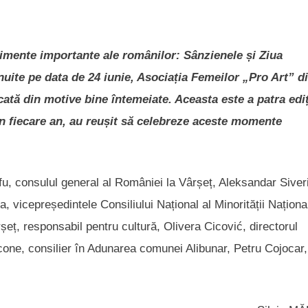
nimente importante ale românilor: Sânzienele și Ziua
nuite pe data de 24 iunie, Asociația Femeilor „Pro Art” d
cată din motive bine întemeiate. Aceasta este a patra ediț
 în fiecare an, au reușit să celebreze aceste momente
fu, consulul general al României la Vârșeț, Aleksandar Siveri
, vicepreședintele Consiliului Național al Minorității Naționa
eț, responsabil pentru cultură, Olivera Cicović, directorul
rcone, consilier în Adunarea comunei Alibunar, Petru Cojocar,