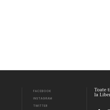
Toate t
FACEBOOK
la Libe
INSTAGRAM
TWITTER