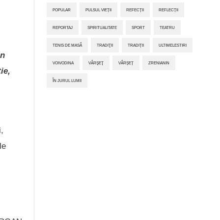
POPULAR
PULSUL VIEȚII
REFECȚII
REFLECȚII
REPORTAJ
SPIRITUALITATE
SPORT
TEATRU
TENIS DE MASĂ
TRADIŢII
TRADIȚII
ULTIMELESTIRI
in
VOIVODINA
VÂRŞEŢ
VÂRȘEȚ
ZRENIANIN
ie,
ÎN JURUL LUMII
,
le