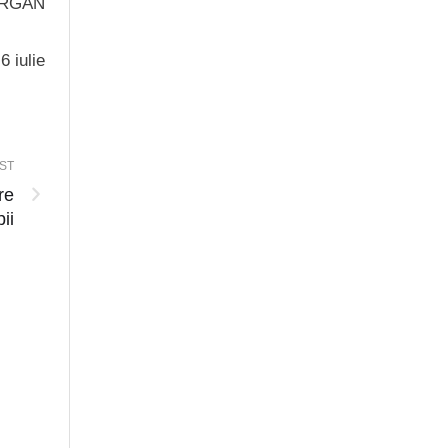
ĂRGAN
6 iulie
ST
re
ii