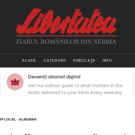
ACASĂ
CATEGORII
PUBLICAŢII
INFO
Deveniți abonat digital
Get our editors’ guide to what matters in the
world, delivered to your inbox every weekday.
OP LOCAL - ALIBUNAR