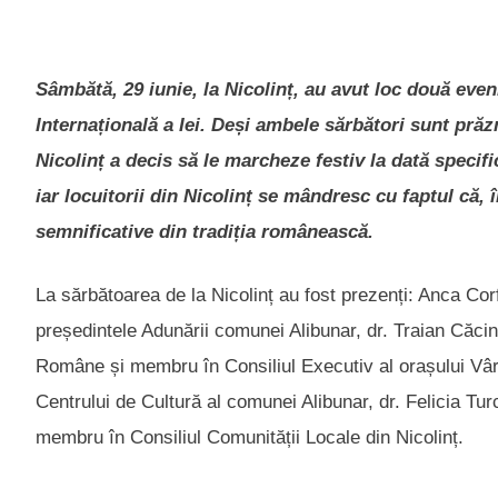
Sâmbătă, 29 iunie, la Nicolinț, au avut loc două eve
Internațională a Iei. Deși ambele sărbători sunt prăz
Nicolinț a decis să le marcheze festiv la dată specifi
iar locuitorii din Nicolinț se mândresc cu faptul că,
semnificative din tradiția românească.
La sărbătoarea de la Nicolinț au fost prezenți: Anca Cor
președintele Adunării comunei Alibunar, dr. Traian Căcina
Române și membru în Consiliul Executiv al orașului Vârș
Centrului de Cultură al comunei Alibunar, dr. Felicia Tu
membru în Consiliul Comunității Locale din Nicolinț.