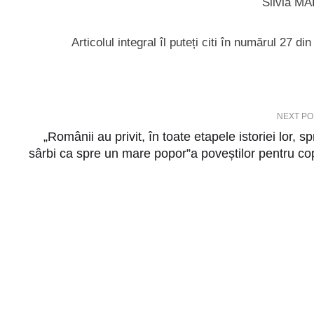
Silvia M
Articolul integral îl puteți citi în numărul 27 din 
NEXT PO
„Românii au privit, în toate etapele istoriei lor, sp
sârbi ca spre un mare popor”a poveștilor pentru cop