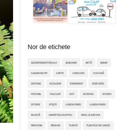
Nor de etichete
ALEGEREAEDITORULUI
ALIBUNAR
ARTĂ
BANAT
CALEIDOSCOP
CARTE
CONCURS
CULTURĂ
DESTINE
ECOLOGIE
EVENIMENT
FEATURED
FESTIVAL
FOLCLOR
HOT
INTERVIU
ISTORIC
ISTORIE
JITIŞTE
LUMEA FEMEI
LUMEA FEMEII
MUZICĂ
OASPETELE NOSTRU
OMUL ȘI NATURA
PANCIOVA
PASIUNE
PLANTE
PLANTELE NE UNESC