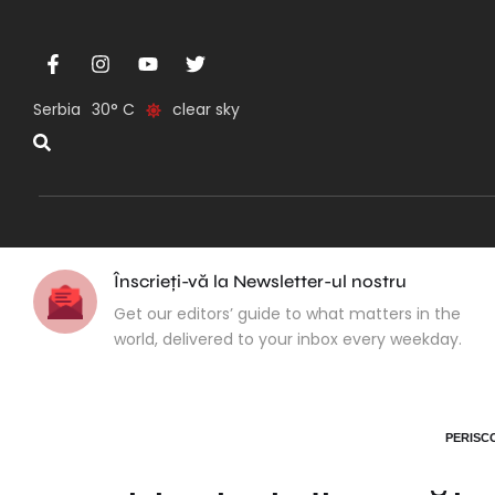
Serbia
30
clear sky
Înscrieți-vă la Newsletter-ul nostru
Get our editors’ guide to what matters in the
world, delivered to your inbox every weekday.
PERISC