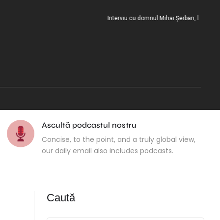
Interviu cu domnul Mihai Șerban, la încheierea m
Ascultă podcastul nostru
Concise, to the point, and a truly global view,
our daily email also includes podcasts.
Caută