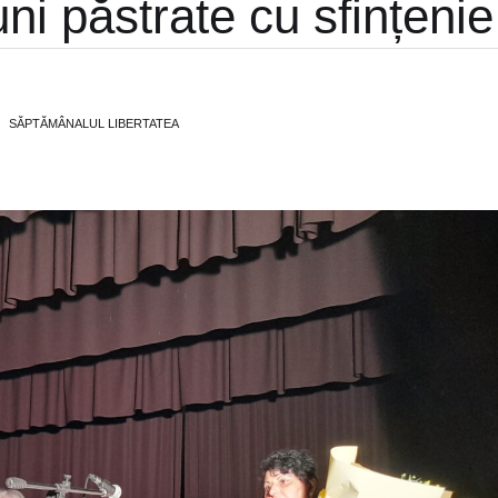
uni păstrate cu sfințenie
SĂPTĂMÂNALUL LIBERTATEA