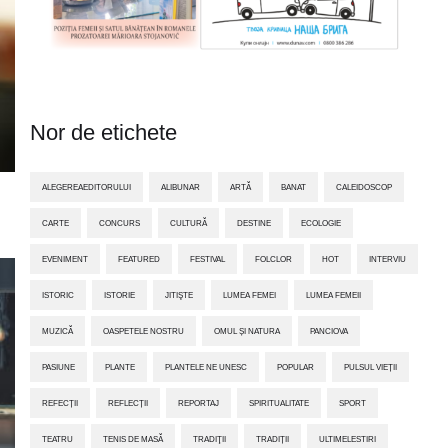
Nor de etichete
ALEGEREAEDITORULUI
ALIBUNAR
ARTĂ
BANAT
CALEIDOSCOP
CARTE
CONCURS
CULTURĂ
DESTINE
ECOLOGIE
EVENIMENT
FEATURED
FESTIVAL
FOLCLOR
HOT
INTERVIU
ISTORIC
ISTORIE
JITIŞTE
LUMEA FEMEI
LUMEA FEMEII
MUZICĂ
OASPETELE NOSTRU
OMUL ȘI NATURA
PANCIOVA
PASIUNE
PLANTE
PLANTELE NE UNESC
POPULAR
PULSUL VIEȚII
REFECȚII
REFLECȚII
REPORTAJ
SPIRITUALITATE
SPORT
TEATRU
TENIS DE MASĂ
TRADIŢII
TRADIȚII
ULTIMELESTIRI