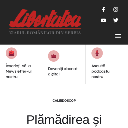
Înscrieți-vă la
Ascultă
Deveniți abonat
Newsletter-ul
podcastul
digital
nostru
nostru
CALEIDOSCOP
Plămădirea și