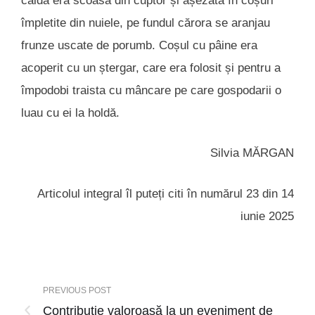
caldă era scoasă din cuptor și așezată în coșuri
împletite din nuiele, pe fundul cărora se aranjau
frunze uscate de porumb. Coșul cu pâine era
acoperit cu un ștergar, care era folosit și pentru a
împodobi traista cu mâncare pe care gospodarii o
luau cu ei la holdă.
Silvia MĂRGAN
Articolul integral îl puteți citi în numărul 23 din 14
iunie 2025
PREVIOUS POST
Contribuție valoroasă la un eveniment de