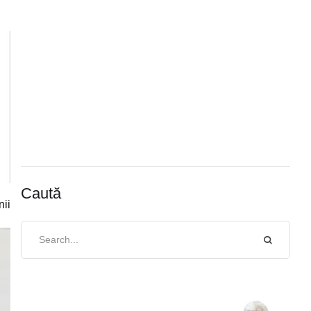
Caută
nii