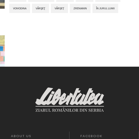
VOIVODINA
VÂRŞEŢ
VÂRȘEȚ
ZRENIANIN
ÎN JURUL LUMII
ABOUT US
FACEBOOK