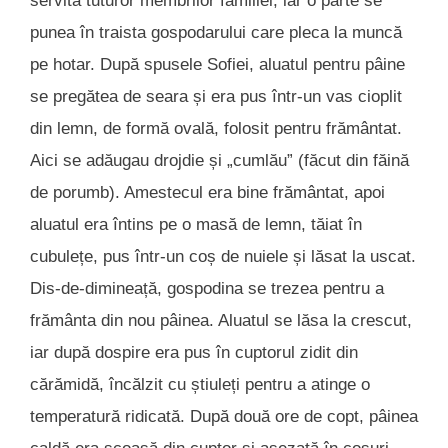
servită tuturor membrilor familiei, iar o parte se
punea în traista gospodarului care pleca la muncă
pe hotar. După spusele Sofiei, aluatul pentru pâine
se pregătea de seara și era pus într-un vas cioplit
din lemn, de formă ovală, folosit pentru frământat.
Aici se adăugau drojdie și „cumlău” (făcut din făină
de porumb). Amestecul era bine frământat, apoi
aluatul era întins pe o masă de lemn, tăiat în
cubulețe, pus într-un coș de nuiele și lăsat la uscat.
Dis-de-dimineață, gospodina se trezea pentru a
frământa din nou pâinea. Aluatul se lăsa la crescut,
iar după dospire era pus în cuptorul zidit din
cărămidă, încălzit cu știuleți pentru a atinge o
temperatură ridicată. După două ore de copt, pâinea