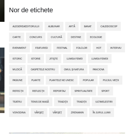
Nor de etichete
ALEGEREAEDITORULUI
ALIBUNAR
ARTĂ
BANAT
CALEIDOSCOP
CARTE
CONCURS
CULTURĂ
DESTINE
ECOLOGIE
EVENIMENT
FEATURED
FESTIVAL
FOLCLOR
HOT
INTERVIU
ISTORIC
ISTORIE
JITIŞTE
LUMEA FEMEI
LUMEA FEMEII
MUZICĂ
OASPETELE NOSTRU
OMUL ȘI NATURA
PANCIOVA
PASIUNE
PLANTE
PLANTELE NE UNESC
POPULAR
PULSUL VIEȚII
REFECȚII
REFLECȚII
REPORTAJ
SPIRITUALITATE
SPORT
TEATRU
TENIS DE MASĂ
TRADIŢII
TRADIȚII
ULTIMELESTIRI
VOIVODINA
VÂRŞEŢ
VÂRȘEȚ
ZRENIANIN
ÎN JURUL LUMII