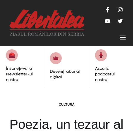
Înscrieți-vă la
Ascultă
Deveniți abonat
Newsletter-ul
podcastul
digital
nostru
nostru
CULTURĂ
Poezia, un tezaur al