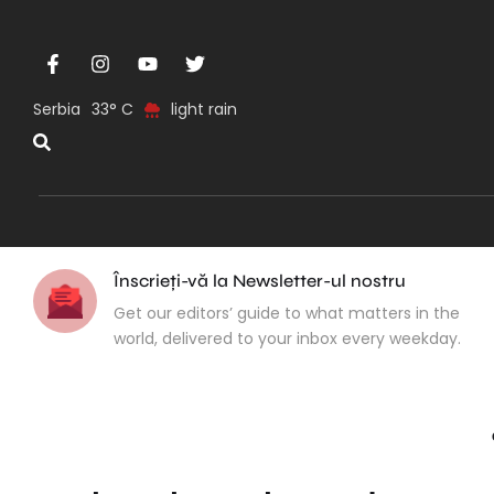
Serbia
33
light rain
Înscrieți-vă la Newsletter-ul nostru
Get our editors’ guide to what matters in the
world, delivered to your inbox every weekday.