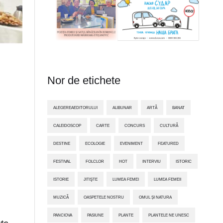
Nor de etichete
ALEGEREAEDITORULUI
ALIBUNAR
ARTĂ
BANAT
CALEIDOSCOP
CARTE
CONCURS
CULTURĂ
DESTINE
ECOLOGIE
EVENIMENT
FEATURED
FESTIVAL
FOLCLOR
HOT
INTERVIU
ISTORIC
ISTORIE
JITIŞTE
LUMEA FEMEI
LUMEA FEMEII
MUZICĂ
OASPETELE NOSTRU
OMUL ȘI NATURA
PANCIOVA
PASIUNE
PLANTE
PLANTELE NE UNESC