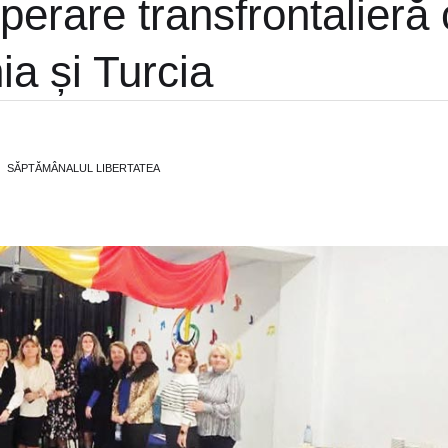
perare transfrontalieră
a și Turcia
SĂPTĂMÂNALUL LIBERTATEA