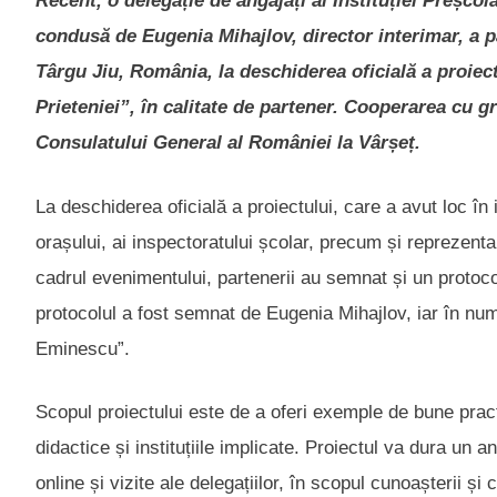
Recent, o delegație de angajați ai Instituției Preșcol
condusă de Eugenia Mihajlov, director interimar, a pa
Târgu Jiu, România, la deschiderea oficială a proiec
Prieteniei”, în calitate de partener. Cooperarea cu gră
Consulatului General al României la Vârșeț.
La deschiderea oficială a proiectului, care a avut loc în
orașului, ai inspectoratului școlar, precum și reprezentan
cadrul evenimentului, partenerii au semnat și un protoco
protocolul a fost semnat de Eugenia Mihajlov, iar în num
Eminescu”.
Scopul proiectului este de a oferi exemple de bune practi
didactice și instituțiile implicate. Proiectul va dura un an
online și vizite ale delegațiilor, în scopul cunoașterii și 