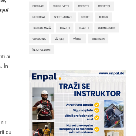
te,
POPULAR
PULSUL VIEȚII
REFECȚII
REFLECȚII
așul
REPORTAJ
SPIRITUALITATE
SPORT
TEATRU
TENIS DE MASĂ
TRADIŢII
TRADIȚII
ULTIMELESTIRI
VOIVODINA
VÂRŞEŢ
VÂRȘEȚ
ZRENIANIN
ÎN JURUL LUMII
ți ai
. În
niri
rii cu