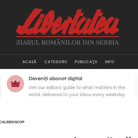
ACASĂ
CATEGORII
PUBLICAŢII
INFO
Deveniți abonat digital
Get our editors’ guide to what matters in the
world, delivered to your inbox every weekday.
CALEIDOSCOP