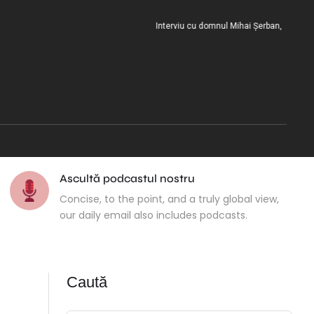
Interviu cu domnul Mihai Șerban, la încheierea 
Ascultă podcastul nostru
Concise, to the point, and a truly global view,
our daily email also includes podcasts.
Caută