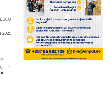
UESCU
ai 2025
ST
și
or