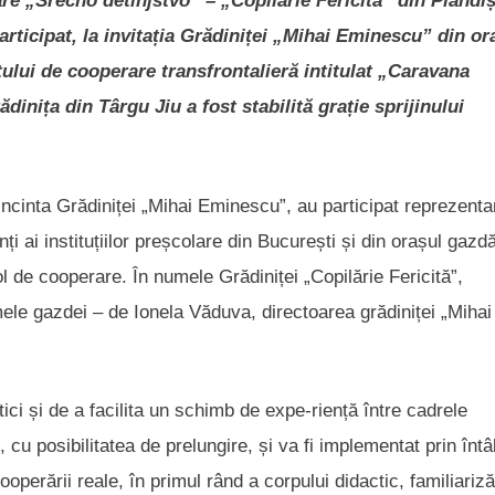
are „Srećno detinjstvo” – „Copilărie Fericită” din Plandiș
rticipat, la invitația Grădiniței „Mihai Eminescu” din or
tului de cooperare transfrontalieră intitulat „Caravana
dinița din Târgu Jiu a fost stabilită grație sprijinului
 incinta Grădiniței „Mihai Eminescu”, au participat reprezentan
ți ai instituțiilor preșcolare din București și din orașul gazdă
l de cooperare. În numele Grădiniței „Copilărie Fericită”,
ele gazdei – de Ionela Văduva, directoarea grădiniței „Mihai
ci și de a facilita un schimb de expe-riență între cadrele
, cu posibilitatea de prelungire, și va fi implementat prin întâl
cooperării reale, în primul rând a corpului didactic, familiariză