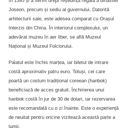
în 1395 și a servit drept reședință regală a dinastiei
Joseon, precum și sediu al guvernului. Datorită
arhitecturii sale, este adesea comparat cu Orașul
Interzis din China. În interiorul complexului, un
adevărat muzeu în aer liber, se află Muzeul
Național și Muzeul Folclorului.
Palatul este închis marțea, iar biletul de intrare
costă aproximativ patru euro. Totuși, cei care
poartă un costum tradițional coreean (hanbok)
beneficiază de acces gratuit. Închirierea unui
hanbok costă în jur de 30 de dolari, iar rezervarea
este recomandată cu o zi înainte. Este o experiență
de neuitat pentru oricine vizitează această parte a
lumii.