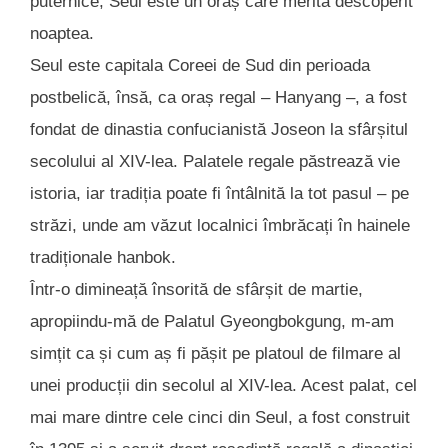
puternice, Seul este un oraș care merită descoperit
noaptea.
Seul este capitala Coreei de Sud din perioada
postbelică, însă, ca oraș regal – Hanyang –, a fost
fondat de dinastia confucianistă Joseon la sfârșitul
secolului al XIV-lea. Palatele regale păstrează vie
istoria, iar tradiția poate fi întâlnită la tot pasul – pe
străzi, unde am văzut localnici îmbrăcați în hainele
tradiționale hanbok.
Într-o dimineață însorită de sfârșit de martie,
apropiindu-mă de Palatul Gyeongbokgung, m-am
simțit ca și cum aș fi pășit pe platoul de filmare al
unei producții din secolul al XIV-lea. Acest palat, cel
mai mare dintre cele cinci din Seul, a fost construit