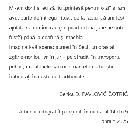
Mi-am dorit și eu să fiu „prințesă pentru o zi” și am
avut parte de întregul ritual: de la faptul că am fost
ajutată să mă îmbrăc (se poartă două jupe pe sub
fustă) până la coafură și machiaj.
Imaginați-vă scena: sunteți în Seul, un oraș al
zgârie-norilor, iar în jur – pe stradă, în transportul
public, în cafenele sau minimarketuri – turiștii
îmbrăcați în costume tradiționale.
Senka D. PAVLOVIĆ ČOTRIĆ
Articolul integral îl puteți citi în numărul 14 din 5
aprilie 2025