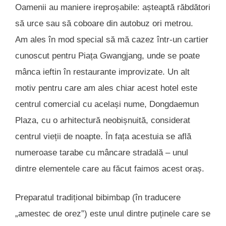
Oamenii au maniere ireproșabile: așteaptă răbdători
să urce sau să coboare din autobuz ori metrou.
Am ales în mod special să mă cazez într-un cartier
cunoscut pentru Piața Gwangjang, unde se poate
mânca ieftin în restaurante improvizate. Un alt
motiv pentru care am ales chiar acest hotel este
centrul comercial cu același nume, Dongdaemun
Plaza, cu o arhitectură neobișnuită, considerat
centrul vieții de noapte. În fața acestuia se află
numeroase tarabe cu mâncare stradală – unul
dintre elementele care au făcut faimos acest oraș.
Preparatul tradițional bibimbap (în traducere
„amestec de orez”) este unul dintre puținele care se