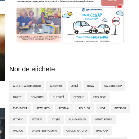
Nor de etichete
ALEGEREAEDITORULUI
ALIBUNAR
ARTĂ
BANAT
CALEIDOSCOP
CARTE
CONCURS
CULTURĂ
DESTINE
ECOLOGIE
EVENIMENT
FEATURED
FESTIVAL
FOLCLOR
HOT
INTERVIU
ISTORIC
ISTORIE
JITIŞTE
LUMEA FEMEI
LUMEA FEMEII
MUZICĂ
OASPETELE NOSTRU
OMUL ȘI NATURA
PANCIOVA