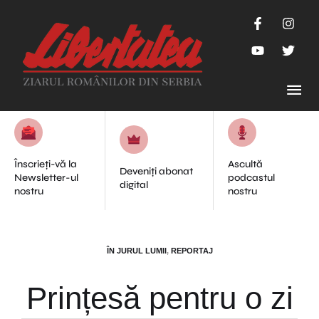
Înscrieți-vă la
Ascultă
Deveniți abonat
Newsletter-ul
podcastul
digital
nostru
nostru
ÎN JURUL LUMII
,
REPORTAJ
Prințesă pentru o zi