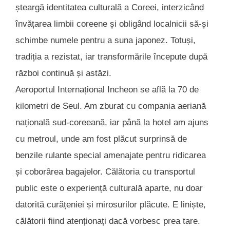
șteargă identitatea culturală a Coreei, interzicând
învățarea limbii coreene și obligând localnicii să-și
schimbe numele pentru a suna japonez. Totuși,
tradiția a rezistat, iar transformările începute după
război continuă și astăzi.
Aeroportul Internațional Incheon se află la 70 de
kilometri de Seul. Am zburat cu compania aeriană
națională sud-coreeană, iar până la hotel am ajuns
cu metroul, unde am fost plăcut surprinsă de
benzile rulante special amenajate pentru ridicarea
și coborârea bagajelor. Călătoria cu transportul
public este o experiență culturală aparte, nu doar
datorită curățeniei și mirosurilor plăcute. E liniște,
călătorii fiind atenționați dacă vorbesc prea tare.