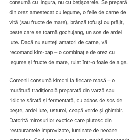
consumă cu lingura, nu cu bețișoarele. Se prepară
din orez amestecat cu legume, o felie de carne de
vită (sau fructe de mare), brânză tofu și ou prăjit,
peste care se toarnă gochujang, un sos de ardei
iute. Dacă nu sunteți amatori de carne, vă
recomand kim-bap – o combinație de orez cu
legume și fructe de mare, rulat într-o foaie de alge.
Coreenii consumă kimchi la fiecare masă – o
murătură tradițională preparată din varză sau
ridiche sărată și fermentată, cu adaos de sos de
pește, ardei iute, usturoi, ceapă verde și ghimbir.
Datorită mirosurilor exotice care plutesc din
restaurantele improvizate, luminate de neoane