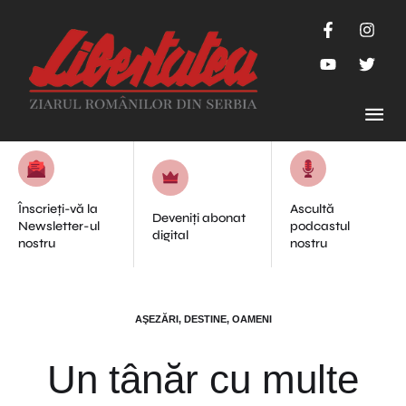
Înscrieți-vă la
Ascultă
Deveniți abonat
Newsletter-ul
podcastul
digital
nostru
nostru
AŞEZĂRI, DESTINE, OAMENI
Un tânăr cu multe