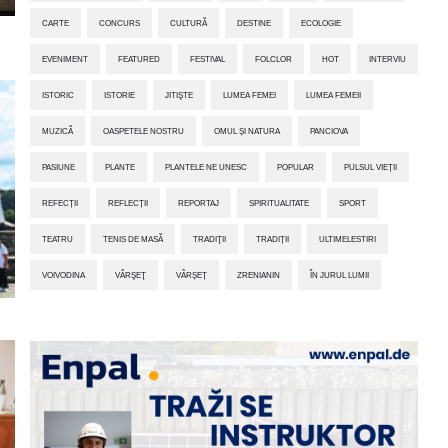
CARTE
CONCURS
CULTURĂ
DESTINE
ECOLOGIE
EVENIMENT
FEATURED
FESTIVAL
FOLCLOR
HOT
INTERVIU
ISTORIC
ISTORIE
JITIŞTE
LUMEA FEMEI
LUMEA FEMEII
MUZICĂ
OASPETELE NOSTRU
OMUL ȘI NATURA
PANCIOVA
PASIUNE
PLANTE
PLANTELE NE UNESC
POPULAR
PULSUL VIEȚII
REFECȚII
REFLECȚII
REPORTAJ
SPIRITUALITATE
SPORT
TEATRU
TENIS DE MASĂ
TRADIŢII
TRADIȚII
ULTIMELESTIRI
VOIVODINA
VÂRŞEŢ
VÂRȘEȚ
ZRENIANIN
ÎN JURUL LUMII