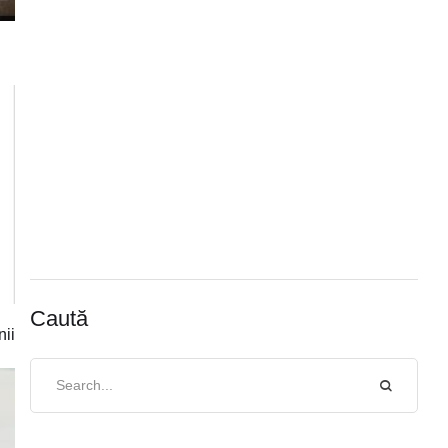
Caută
nii