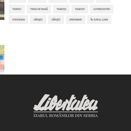
TEATRU
TENIS DE MASĂ
TRADIŢII
TRADIȚII
ULTIMELESTIRI
VOIVODINA
VÂRŞEŢ
VÂRȘEȚ
ZRENIANIN
ÎN JURUL LUMII