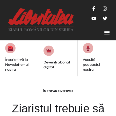
Înscrieți-vă la
Ascultă
Deveniți abonat
Newsletter-ul
podcastul
digital
nostru
nostru
ÎN FOCAR / INTERVIU
Ziaristul trebuie să