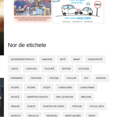
Nor de etichete
ALEGEREAEDITORULUI
ALIBUNAR
ARTĂ
BANAT
CALEIDOSCOP
CARTE
CONCURS
CULTURĂ
DESTINE
ECOLOGIE
EVENIMENT
FEATURED
FESTIVAL
FOLCLOR
HOT
INTERVIU
ISTORIC
ISTORIE
JITIŞTE
LUMEA FEMEI
LUMEA FEMEII
MUZICĂ
OASPETELE NOSTRU
OMUL ȘI NATURA
PANCIOVA
PASIUNE
PLANTE
PLANTELE NE UNESC
POPULAR
PULSUL VIEȚII
REFECȚII
REFLECȚII
REPORTAJ
SPIRITUALITATE
SPORT