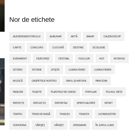
Nor de etichete
ALEGEREAEDITORULUI
ALIBUNAR
ARTĂ
BANAT
CALEIDOSCOP
CARTE
CONCURS
CULTURĂ
DESTINE
ECOLOGIE
EVENIMENT
FEATURED
FESTIVAL
FOLCLOR
HOT
INTERVIU
ISTORIC
ISTORIE
JITIŞTE
LUMEA FEMEI
LUMEA FEMEII
MUZICĂ
OASPETELE NOSTRU
OMUL ȘI NATURA
PANCIOVA
PASIUNE
PLANTE
PLANTELE NE UNESC
POPULAR
PULSUL VIEȚII
REFECȚII
REFLECȚII
REPORTAJ
SPIRITUALITATE
SPORT
TEATRU
TENIS DE MASĂ
TRADIŢII
TRADIȚII
ULTIMELESTIRI
VOIVODINA
VÂRŞEŢ
VÂRȘEȚ
ZRENIANIN
ÎN JURUL LUMII