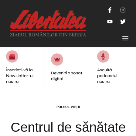
Înscrieți-vă la
Ascultă
Deveniți abonat
Newsletter-ul
podcastul
digital
nostru
nostru
PULSUL VIEȚII
Centrul de sănătate