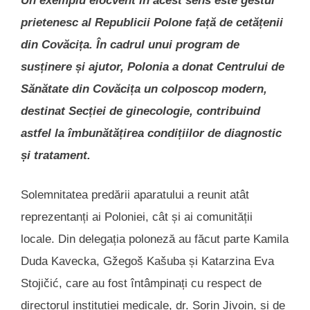
Un exemplu elocvent în acest sens este gestul
prietenesc al Republicii Polone față de cetățenii
din Covăcița. În cadrul unui program de
susținere și ajutor, Polonia a donat Centrului de
Sănătate din Covăcița un colposcop modern,
destinat Secției de ginecologie, contribuind
astfel la îmbunătățirea condițiilor de diagnostic
și tratament.
Solemnitatea predării aparatului a reunit atât
reprezentanți ai Poloniei, cât și ai comunității
locale. Din delegația poloneză au făcut parte Kamila
Duda Kavecka, Gžegoš Kašuba și Katarzina Eva
Stojičić, care au fost întâmpinați cu respect de
directorul instituției medicale, dr. Sorin Jivoin, și de