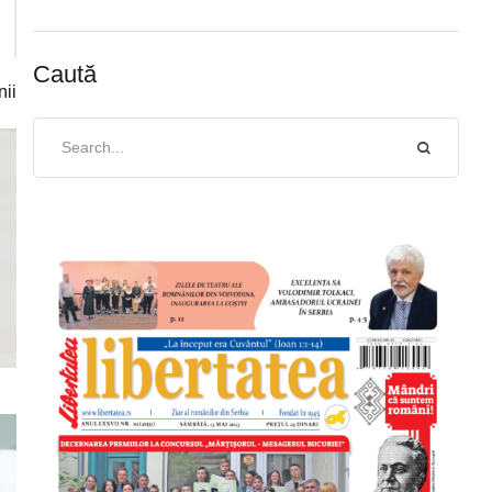
Caută
nii