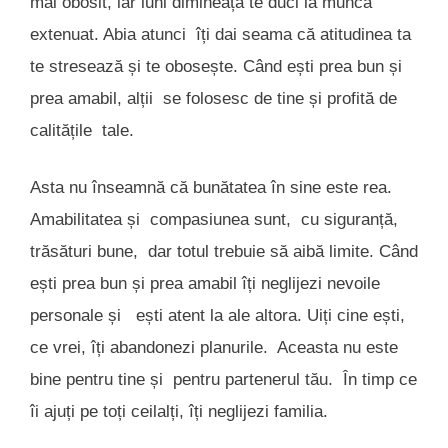
mai obosit, iar luni dimineață te duci la muncă
extenuat. Abia atunci îți dai seama că atitudinea ta
te stresează și te obosește. Când ești prea bun și
prea amabil, alții se folosesc de tine și profită de
calitățile tale.
Asta nu înseamnă că bunătatea în sine este rea.
Amabilitatea și compasiunea sunt, cu siguranță,
trăsături bune, dar totul trebuie să aibă limite. Când
ești prea bun și prea amabil îți neglijezi nevoile
personale și ești atent la ale altora. Uiți cine ești,
ce vrei, îți abandonezi planurile. Aceasta nu este
bine pentru tine și pentru partenerul tău. În timp ce
îi ajuți pe toți ceilalți, îți neglijezi familia.