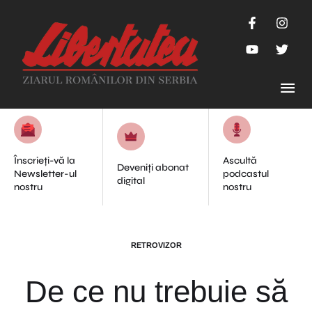
Înscrieți-vă la
Ascultă
Deveniți abonat
Newsletter-ul
podcastul
digital
nostru
nostru
RETROVIZOR
De ce nu trebuie să