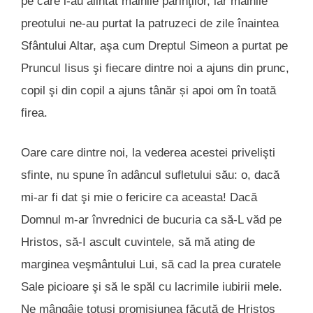
pe care l-au alintat mâinile părinţilor, iar mâinile
preotului ne-au purtat la patruzeci de zile înaintea
Sfântului Altar, aşa cum Dreptul Simeon a purtat pe
Pruncul Iisus şi fiecare dintre noi a ajuns din prunc,
copil şi din copil a ajuns tânăr și apoi om în toată
firea.
Oare care dintre noi, la vederea acestei privelişti
sfinte, nu spune în adâncul sufletului său: o, dacă
mi-ar fi dat şi mie o fericire ca aceasta! Dacă
Domnul m-ar învrednici de bucuria ca să-L văd pe
Hristos, să-I ascult cuvintele, să mă ating de
marginea veşmântului Lui, să cad la prea curatele
Sale picioare şi să le spăl cu lacrimile iubirii mele.
Ne mângâie totuși promisiunea făcută de Hristos