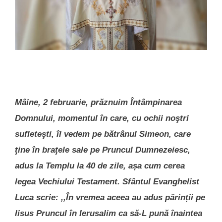
Mâine, 2 februarie, prăznuim Întâmpinarea
Domnului, momentul în care, cu ochii noştri
sufleteşti, îl vedem pe bătrânul Simeon, care
ţine în braţele sale pe Pruncul Dumnezeiesc,
adus la Templu la 40 de zile, așa cum cerea
legea Vechiului Testament. Sfântul Evanghelist
Luca scrie: ,,În vremea aceea au adus părinții pe
Iisus Pruncul în Ierusalim ca să-L pună înaintea