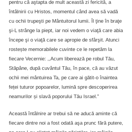
pentru că aştapta de mult această zi fericită, a
întâlnirii cu Hristos, momentul când avea să vadă
cu ochii trupeşti pe Mântuitorul lumii. Îl ţine în braţe
şi-L strânge la piept, iar noi vedem o viaţă care abia
începe şi o viaţă care se apropie de sfârşit. Atunci
rostește memorabilele cuvinte ce le repetăm la
fiecare Vecernie: ,,Acum liberează pe robul Tău,
Stăpâne, după cuvântul Tău, în pace, că au văzut
ochii mei mântuirea Ta, pe care ai gătit-o înaintea
feței tuturor popoarelor, lumină spre descoperirea
neamurilor și slavă poporului Tău Israel.”
Această întâlnire ar trebui să ne aducă aminte că
fiecare dintre noi a fost odată aşa prunc fără putere,