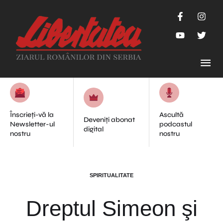
Înscrieți-vă la
Ascultă
Deveniți abonat
Newsletter-ul
podcastul
digital
nostru
nostru
SPIRITUALITATE
Dreptul Simeon şi