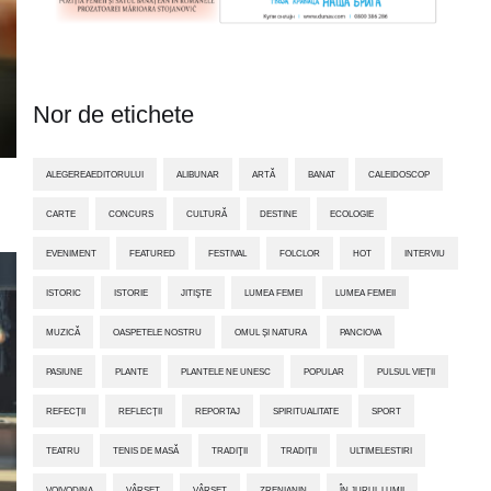
Nor de etichete
ALEGEREAEDITORULUI
ALIBUNAR
ARTĂ
BANAT
CALEIDOSCOP
CARTE
CONCURS
CULTURĂ
DESTINE
ECOLOGIE
EVENIMENT
FEATURED
FESTIVAL
FOLCLOR
HOT
INTERVIU
ISTORIC
ISTORIE
JITIŞTE
LUMEA FEMEI
LUMEA FEMEII
MUZICĂ
OASPETELE NOSTRU
OMUL ȘI NATURA
PANCIOVA
PASIUNE
PLANTE
PLANTELE NE UNESC
POPULAR
PULSUL VIEȚII
REFECȚII
REFLECȚII
REPORTAJ
SPIRITUALITATE
SPORT
TEATRU
TENIS DE MASĂ
TRADIŢII
TRADIȚII
ULTIMELESTIRI
VOIVODINA
VÂRŞEŢ
VÂRȘEȚ
ZRENIANIN
ÎN JURUL LUMII