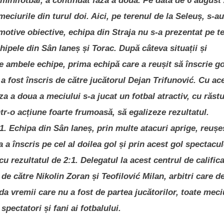
 minifotbal, a continuat faza a doua. Pe data de 6 august
meciurile din turul doi. Aici, pe terenul de la Seleuș, s-au
 motive obiective, echipa din Straja nu s-a prezentat pe t
hipele din Sân Ianeș și Torac. După câteva situații și
de ambele echipe, prima echipă care a reușit să înscrie go
a fost înscris de către jucătorul Dejan Trifunović. Cu ac
iza a doua a meciului s-a jucat un fotbal atractiv, cu răst
ntr-o acțiune foarte frumoasă, să egalizeze rezultatul.
:1. Echipa din Sân Ianeș, prin multe atacuri aprige, reușe
a a înscris pe cel al doilea gol și prin acest gol spectacu
u rezultatul de 2:1. Delegatul la acest centrul de calific
 de către Nikolin Zoran și Teofilović Milan, arbitri care d
ida vremii care nu a fost de partea jucătorilor, toate meci
ectatori și fani ai fotbalului.