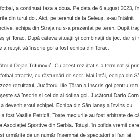
ifotbal, a continuat faza a doua. Pe data de 6 august 2023, î
le din turul doi. Aici, pe terenul de la Seleuș, s-au întâlnit
ective, echipa din Straja nu s-a prezentat pe teren. După tra
eș și Torac. După câteva situații și combinații de joc, dar și
 a reușit să înscrie gol a fost echipa din Torac.
ătorul Dejan Trifunović. Cu acest rezultat s-a terminat și pr
fotbal atractiv, cu răsturnări de scor. Mai întâi, echipa din S
zeze rezultatul. Jucătorul Ilie Țăran a înscris gol pentru rezu
șește să înscrie și cel de al doilea gol. Jucătorul Dario Cor
s a devenit eroul echipei. Echipa din Sân Ianeș a învins cu
 a fost Vasilie Petrică. Toate meciurile au fost arbitrate de c
ța Asociației Sportive din Serbia. Totuși, în pofida vremii car
fost urmărite de un număr însemnat de spectatori și fani ai