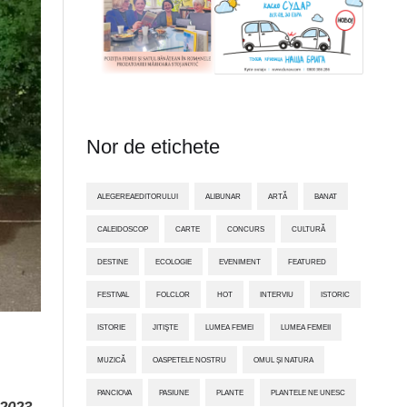
Nor de etichete
ALEGEREAEDITORULUI
ALIBUNAR
ARTĂ
BANAT
CALEIDOSCOP
CARTE
CONCURS
CULTURĂ
DESTINE
ECOLOGIE
EVENIMENT
FEATURED
FESTIVAL
FOLCLOR
HOT
INTERVIU
ISTORIC
ISTORIE
JITIŞTE
LUMEA FEMEI
LUMEA FEMEII
MUZICĂ
OASPETELE NOSTRU
OMUL ȘI NATURA
PANCIOVA
PASIUNE
PLANTE
PLANTELE NE UNESC