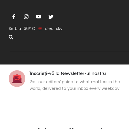
Serbia
36
clear sky
Înscrieți-vă la Newsletter-ul nostru
Get our editors’ guide to what matters in the
world, delivered to your inbox every weekday.