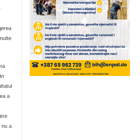
n
gerea
 multe
ima
ân
ltatul
nea a
ătre
e nu a