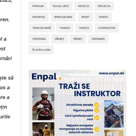
 2023,
POPULAR
PULSUL VIEȚII
REFECȚII
REFLECȚII
REPORTAJ
SPIRITUALITATE
SPORT
TEATRU
eren.
TENIS DE MASĂ
TRADIŢII
TRADIȚII
ULTIMELESTIRI
l a
VOIVODINA
VÂRŞEŢ
VÂRȘEȚ
ZRENIANIN
est
ÎN JURUL LUMII
urnări
ște să
los a
are a
ețin
urile