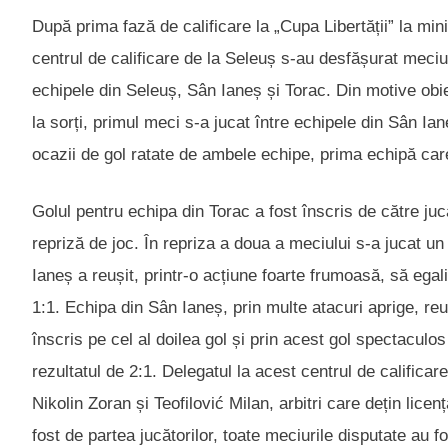
După prima fază de calificare la „Cupa Libertății” la min
centrul de calificare de la Seleuș s-au desfășurat meciuri
echipele din Seleuș, Sân Ianeș și Torac. Din motive obi
la sorți, primul meci s-a jucat între echipele din Sân Ian
ocazii de gol ratate de ambele echipe, prima echipă care
Golul pentru echipa din Torac a fost înscris de către juc
repriză de joc. În repriza a doua a meciului s-a jucat un 
Ianeș a reușit, printr-o acțiune foarte frumoasă, să egali
1:1. Echipa din Sân Ianeș, prin multe atacuri aprige, reu
înscris pe cel al doilea gol și prin acest gol spectaculo
rezultatul de 2:1. Delegatul la acest centrul de calificare
Nikolin Zoran și Teofilović Milan, arbitri care dețin licen
fost de partea jucătorilor, toate meciurile disputate au 