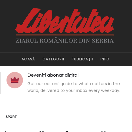
ACASĂ
CATEGORII
PUBLICAŢII
INFO
Deveniți abonat digital
Get our editors’ guide to what matters in the
world, delivered to your inbox every weekday.
SPORT