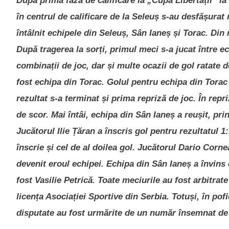
După prima fază de calificare la „Cupa Libertății” la
în centrul de calificare de la Seleuș s-au desfășurat 
întâlnit echipele din Seleuș, Sân Ianeș și Torac. Din
După tragerea la sorți, primul meci s-a jucat între ec
combinații de joc, dar și multe ocazii de gol ratate 
fost echipa din Torac. Golul pentru echipa din Torac 
rezultat s-a terminat și prima repriză de joc. În repr
de scor. Mai întâi, echipa din Sân Ianeș a reușit, pri
Jucătorul Ilie Țăran a înscris gol pentru rezultatul 1
înscrie și cel de al doilea gol. Jucătorul Dario Corne
devenit eroul echipei. Echipa din Sân Ianeș a învins c
fost Vasilie Petrică. Toate meciurile au fost arbitrate
licența Asociației Sportive din Serbia. Totuși, în pof
disputate au fost urmărite de un număr însemnat de sp