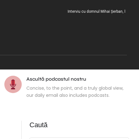
Interviu cu domnul Mihai Șerban, la încheierea mi
Ascultă podcastul nostru
Concise, to the point, and a truly global view,
our daily email also includes podcasts.
Caută