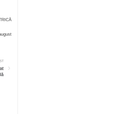
ETRICĂ
 august
ST
at
lă