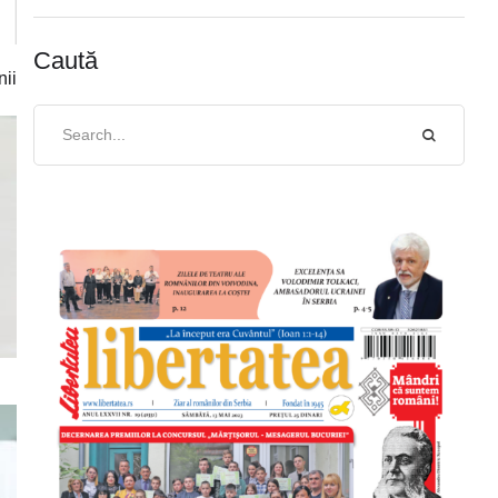
Caută
nii