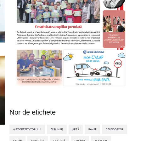
Nor de etichete
ALEGEREAEDITORULUI
ALIBUNAR
ARTĂ
BANAT
CALEIDOSCOP
CARTE
CONCURS
CULTURĂ
DESTINE
ECOLOGIE