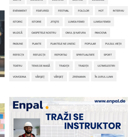
EVENIMENT
FEATURED
FESTIVAL
FOLCLOR
HOT
INTERVIU
ISTORIC
ISTORIE
JITIŞTE
LUMEA FEMEI
LUMEA FEMEII
MUZICĂ
OASPETELE NOSTRU
OMUL ȘI NATURA
PANCIOVA
PASIUNE
PLANTE
PLANTELE NE UNESC
POPULAR
PULSUL VIEȚII
REFECȚII
REFLECȚII
REPORTAJ
SPIRITUALITATE
SPORT
TEATRU
TENIS DE MASĂ
TRADIŢII
TRADIȚII
ULTIMELESTIRI
VOIVODINA
VÂRŞEŢ
VÂRȘEȚ
ZRENIANIN
ÎN JURUL LUMII