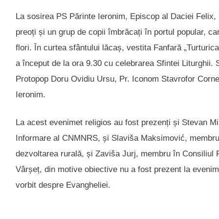
La sosirea PS Părinte Ieronim, Episcop al Daciei Felix, 
preoți și un grup de copii îmbrăcați în portul popular, ca
flori. În curtea sfântului lăcaș, vestita Fanfară „Turturi
a început de la ora 9.30 cu celebrarea Sfintei Liturghii
Protopop Doru Ovidiu Ursu, Pr. Iconom Stavrofor Cornel 
Ieronim.
La acest evenimet religios au fost prezenți și Stevan M
Informare al CNMNRS, și Slaviša Maksimović, membru în
dezvoltarea rurală, și Zaviša Jurj, membru în Consiliul
Vârșeț, din motive obiective nu a fost prezent la evenim
vorbit despre Evangheliei.