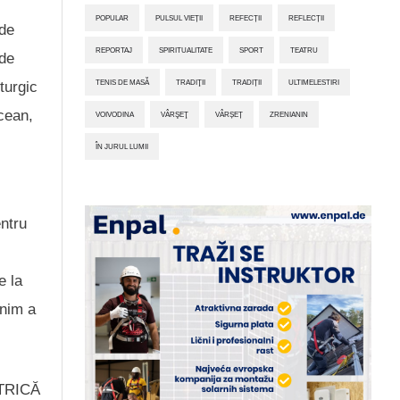
POPULAR
PULSUL VIEȚII
REFECȚII
REFLECȚII
 de
REPORTAJ
SPIRITUALITATE
SPORT
TEATRU
 de
TENIS DE MASĂ
TRADIŢII
TRADIȚII
ULTIMELESTIRI
turgic
ncean,
VOIVODINA
VÂRŞEŢ
VÂRȘEȚ
ZRENIANIN
ÎN JURUL LUMII
entru
e la
onim a
ETRICĂ