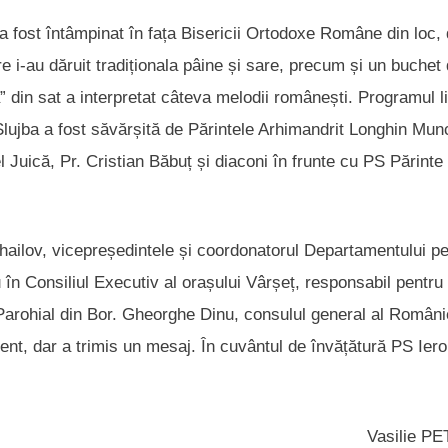
a fost întâmpinat în fața Bisericii Ortodoxe Române din loc,
re i-au dăruit tradiționala pâine și sare, precum și un buchet
ca” din sat a interpretat câteva melodii românești. Programul li
. Slujba a fost săvărșită de Părintele Arhimandrit Longhin Mu
Juică, Pr. Cristian Băbuț și diaconi în frunte cu PS Părinte
ihailov, vicepreședintele și coordonatorul Departamentului p
 Consiliul Executiv al orașului Vârșeț, responsabil pentru
 Parohial din Bor. Gheorghe Dinu, consulul general al Români
ent, dar a trimis un mesaj. În cuvântul de învățătură PS Ier
Vasilie P