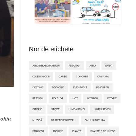
Nor de etichete
ALEGEREAEDITORULUI
ALIBUNAR
ARTĂ
BANAT
CALEIDOSCOP
CARTE
CONCURS
CULTURĂ
DESTINE
ECOLOGIE
EVENIMENT
FEATURED
FESTIVAL
FOLCLOR
HOT
INTERVIU
ISTORIC
ISTORIE
JITIŞTE
LUMEA FEMEI
LUMEA FEMEII
rohia
MUZICĂ
OASPETELE NOSTRU
OMUL ȘI NATURA
PANCIOVA
PASIUNE
PLANTE
PLANTELE NE UNESC