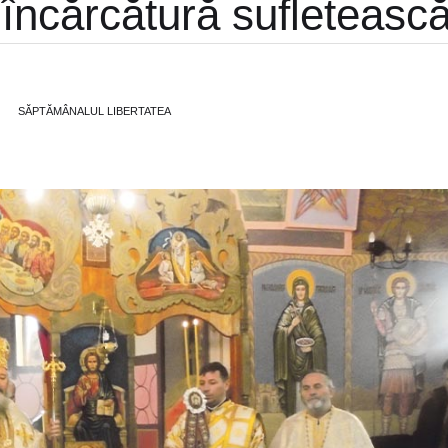
încărcătură sufleteasc
SĂPTĂMÂNALUL LIBERTATEA