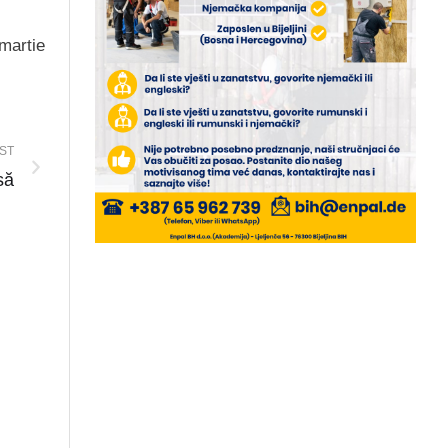
 martie
ST
să