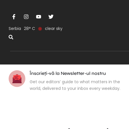
Serbia
28
clear sky
Înscrieți-vă la Newsletter-ul nostru
Get our editors’ guide to what matters in the
world, delivered to your inbox every weekday.