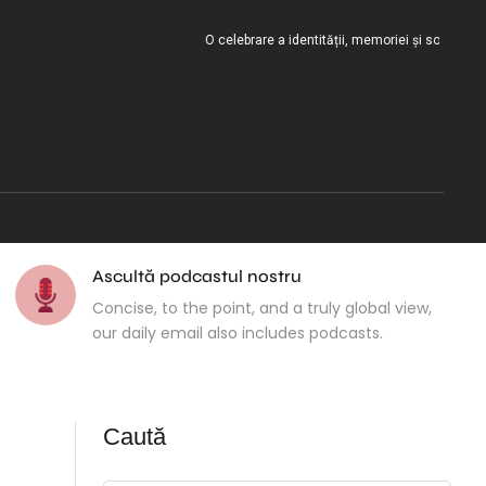
O celebrare a identității, memoriei și solidarității cultur
Ascultă podcastul nostru
Concise, to the point, and a truly global view,
our daily email also includes podcasts.
Caută