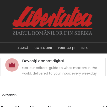
ACASĂ
CATEGORII
PUBLICAŢII
INFO
Deveniți abonat digital
Get our editors’ guide to what matters in the
world, delivered to your inbox every weekday.
VOIVODINA